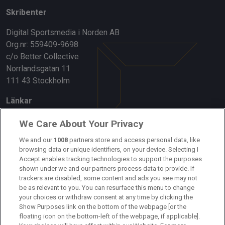
Skribenter
Digital Sportsmedia i Norden AB
Org.nr: 559409-9698
c/o Better Collective
Norrlandsgatan 11
111 43 Stockholm
Länkar
Om oss
We Care About Your Privacy
Kontakta oss
We and our
1008
partners store and access personal data, like
browsing data or unique identifiers, on your device. Selecting I
Accept enables tracking technologies to support the purposes
Kundtjänst
shown under we and our partners process data to provide. If
trackers are disabled, some content and ads you see may not
Sponsor: Rekatochklart
be as relevant to you. You can resurface this menu to change
your choices or withdraw consent at any time by clicking the
Annonsera på Fotbolldirekt
Show Purposes link on the bottom of the webpage [or the
floating icon on the bottom-left of the webpage, if applicable].
Redaktionell policy