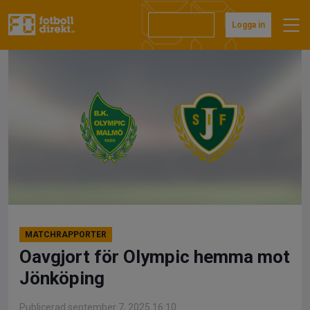
Hoppa
till
Prenumerera
Logga in
innehåll
MATCHRAPPORTER
Oavgjort för Olympic hemma mot
Jönköping
Publicerad september 7, 2025 16:10