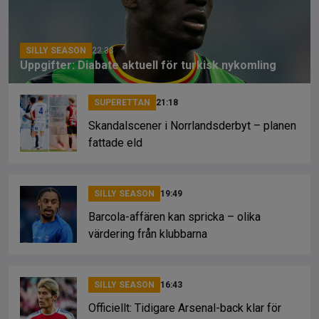
o
s
k
k
SILLY SEASON
22:33
Uppgifter: Diabate aktuell för turkisk nykomling
SUPERETTAN
21:18
Skandalscener i Norrlandsderbyt – planen
fattade eld
SILLY SEASON
19:49
Barcola-affären kan spricka – olika
värdering från klubbarna
SILLY SEASON
16:43
Officiellt: Tidigare Arsenal-back klar för