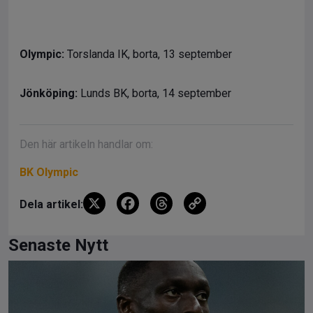
Olympic:
Torslanda IK, borta, 13 september
Jönköping:
Lunds BK, borta, 14 september
Den här artikeln handlar om:
BK Olympic
X
F
T
C
Dela artikel:
a
hr
o
ce
e
py
Senaste Nytt
b
a
Li
o
d
n