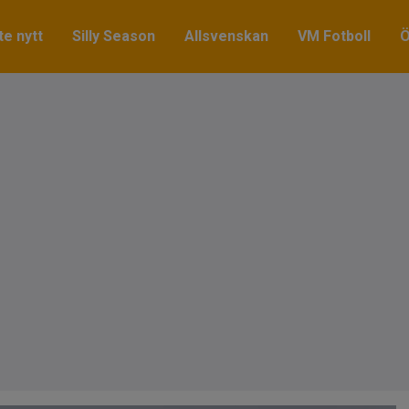
e nytt
Silly Season
Allsvenskan
VM Fotboll
Ö