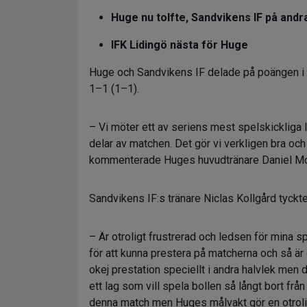
Huge nu tolfte, Sandvikens IF på andra
IFK Lidingö nästa för Huge
Huge och Sandvikens IF delade på poängen i m
1–1 (1–1).
– Vi möter ett av seriens mest spelskickliga 
delar av matchen. Det gör vi verkligen bra och 
kommenterade Huges huvudtränare Daniel Mo
Sandvikens IF:s tränare Niclas Kollgård tyckte
– Är otroligt frustrerad och ledsen för mina spe
för att kunna prestera på matcherna och så är d
okej prestation speciellt i andra halvlek men d
ett lag som vill spela bollen så långt bort frå
denna match men Huges målvakt gör en otrolig i