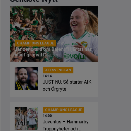
CHAMPIONS LEAGUE
14:45
Janzens ord om Bajen: ”Hjärtat har
blivit grönvitt”
ALLSVENSKAN
14:14
JUST NU: Så startar AIK
och Örgryte
CHAMPIONS LEAGUE
14:00
Juventus – Hammarby:
Truppnyheter och