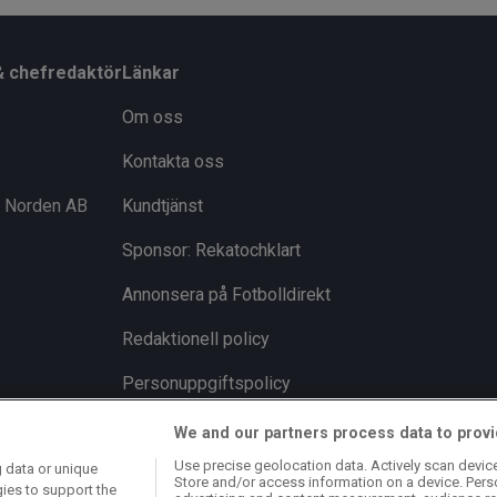
& chefredaktör
Länkar
Om oss
Kontakta oss
i Norden AB
Kundtjänst
Sponsor: Rekatochklart
Annonsera på Fotbolldirekt
Redaktionell policy
Personuppgiftspolicy
Cookiepolicy
We and our partners process data to provi
Use precise geolocation data. Actively scan device 
 data or unique
Arkiv
Store and/or access information on a device. Pers
gies to support the