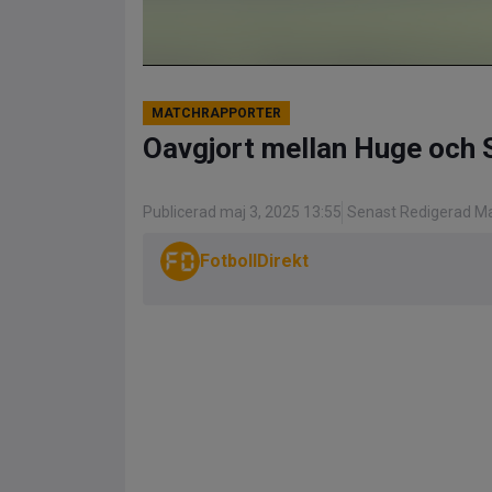
MATCHRAPPORTER
Oavgjort mellan Huge och 
Publicerad maj 3, 2025 13:55
Senast Redigerad Ma
FotbollDirekt