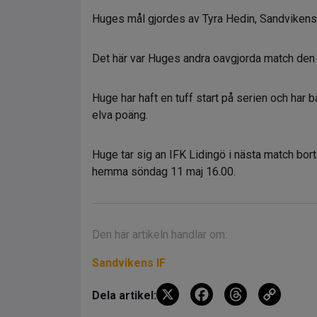
Huges mål gjordes av Tyra Hedin, Sandvikens
Det här var Huges andra oavgjorda match den
Huge har haft en tuff start på serien och har
elva poäng.
Huge tar sig an IFK Lidingö i nästa match bo
hemma söndag 11 maj 16.00.
Den här artikeln handlar om:
Sandvikens IF
X
F
T
C
Dela artikel: