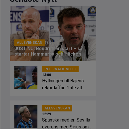
ALLSVENSKAN
13:04
JUST NU: Boudri från start – så
startar Hammarby och Häcken
INTERNATIONELLT
13:00
Hyllningen till Bajens
rekordaffär: ”Inte att
leka med”
ALLSVENSKAN
12:29
Spanska medier: Sevilla
överens med Sirius om