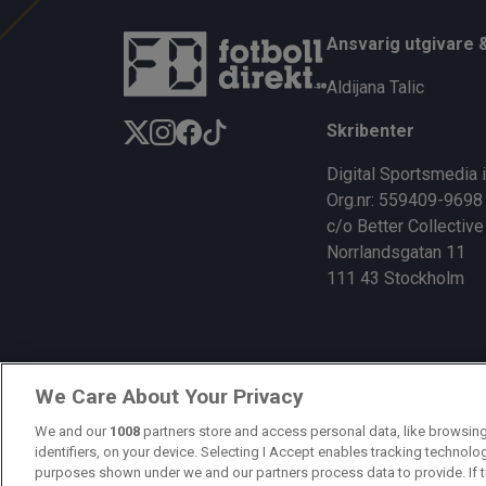
ce
e
py
b
a
Li
Ansvarig utgivare 
o
d
n
Aldijana Talic
o
s
k
Skribenter
k
Digital Sportsmedia 
Org.nr: 559409-9698
c/o Better Collective
Norrlandsgatan 11
111 43 Stockholm
We Care About Your Privacy
We and our
1008
partners store and access personal data, like browsing
identifiers, on your device. Selecting I Accept enables tracking technolo
purposes shown under we and our partners process data to provide. If t