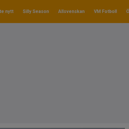
e nytt
Silly Season
Allsvenskan
VM Fotboll
Ö