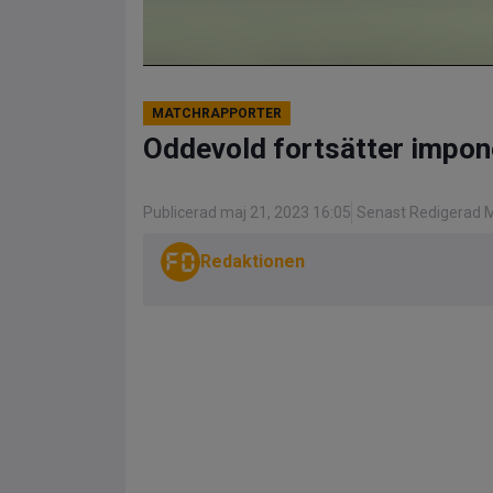
MATCHRAPPORTER
Oddevold fortsätter impon
Publicerad maj 21, 2023 16:05
Senast Redigerad M
Redaktionen