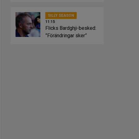
spelstil”
SILLY SEASON
11:15
Flicks Bardghji-besked:
”Förändringar sker”