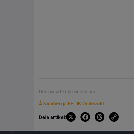
Den här artikeln handlar om:
Åtvidabergs FF
IK Oddevold
X
F
T
C
Dela artikel:
a
hr
o