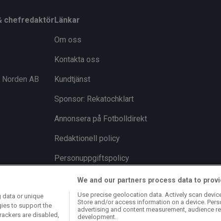
& chefredaktör
Länkar
Om oss
Kontakta oss
i Norden AB
Kundtjänst
Sponsor: Rekatochklart
Annonsera på Fotbolldirekt
Redaktionell policy
Personuppgiftspolicy
Cookiepolicy
We and our partners process data to provi
Use precise geolocation data. Actively scan device 
 data or unique
Arkiv
Store and/or access information on a device. Pers
gies to support the
advertising and content measurement, audience re
rackers are disabled,
development.