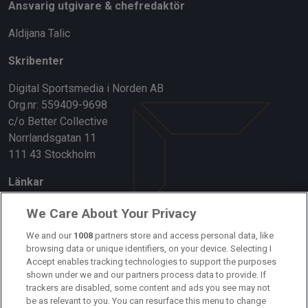
Ansvarig utgivare & chefredaktör
Aldijana Talic
Skribenter
Digital Sportsmedia i Norden AB
Org.nr: 559409-9698
c/o Better Collective
Norrlandsgatan 11
111 43 Stockholm
Länkar
Om oss
We Care About Your Privacy
Kontakta oss
We and our
1008
partners store and access personal data, like
browsing data or unique identifiers, on your device. Selecting I
Accept enables tracking technologies to support the purposes
Kundtjänst
shown under we and our partners process data to provide. If
trackers are disabled, some content and ads you see may not
Sponsor: Rekatochklart
be as relevant to you. You can resurface this menu to change