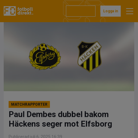
Hoppa
till
Prenumerera
Logga in
innehåll
MATCHRAPPORTER
Paul Dembes dubbel bakom
Häckens seger mot Elfsborg
Publicerad juli 6, 2025 16:39