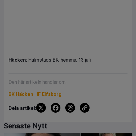
Häcken:
Halmstads BK, hemma, 13 juli
Den här artikeln handlar om:
BK Häcken
IF Elfsborg
X
F
T
C
Dela artikel:
a
hr
o
ce
e
py
Senaste Nytt