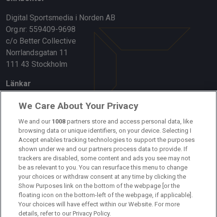
Digital Sportsmedia i Norden AB
Org.nr: 559409-9698
c/o Better Collective
Norrlandsgatan 11
111 43 Stockholm
Länkar
Om oss
We Care About Your Privacy
Kontakta oss
We and our
1008
partners store and access personal data, like
browsing data or unique identifiers, on your device. Selecting I
Accept enables tracking technologies to support the purposes
Kundtjänst
shown under we and our partners process data to provide. If
trackers are disabled, some content and ads you see may not
Sponsor: Rekatochklart
be as relevant to you. You can resurface this menu to change
your choices or withdraw consent at any time by clicking the
Annonsera på Fotbolldirekt
Show Purposes link on the bottom of the webpage [or the
floating icon on the bottom-left of the webpage, if applicable].
Redaktionell policy
Your choices will have effect within our Website. For more
details, refer to our Privacy Policy.