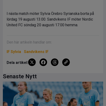
I nästa match möter Sylvia Örebro Syrianska borta på
lördag 19 augusti 13.00. Sandvikens IF möter Nordic
United FC söndag 20 augusti 17.00 hemma.
Den här artikeln handlar om:
IF Sylvia
Sandvikens IF
X
F
T
C
Dela artikel:
a
hr
o
ce
e
py
Senaste Nytt
b
a
Li
o
d
n
o
s
k