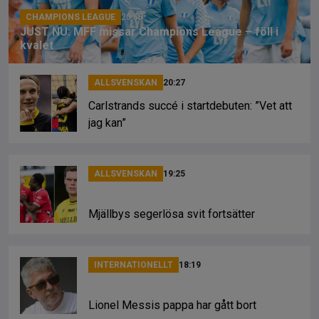
k
CHAMPIONS LEAGUE
20:55
JUST NU: MFF missar Champions League – föll i
kvalet
ALLSVENSKAN
20:27
Carlstrands succé i startdebuten: ”Vet att
jag kan”
ALLSVENSKAN
19:25
Mjällbys segerlösa svit fortsätter
INTERNATIONELLT
18:19
Lionel Messis pappa har gått bort