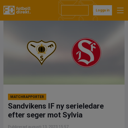
Hoppa
till
Prenumerera
Logga in
innehåll
MATCHRAPPORTER
Sandvikens IF ny serieledare
efter seger mot Sylvia
Publicerad augusti 13, 2023 15:57