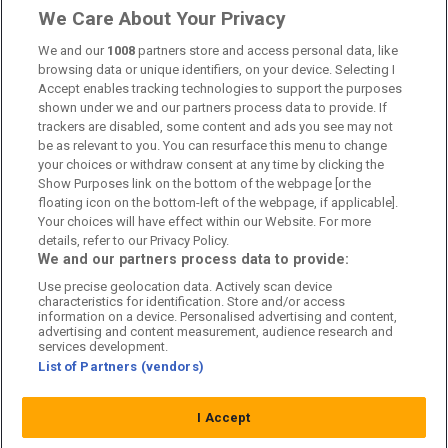
Om oss
We Care About Your Privacy
Kontakta oss
We and our
1008
partners store and access personal data, like
browsing data or unique identifiers, on your device. Selecting I
Accept enables tracking technologies to support the purposes
Kundtjänst
shown under we and our partners process data to provide. If
trackers are disabled, some content and ads you see may not
Sponsor: Rekatochklart
be as relevant to you. You can resurface this menu to change
your choices or withdraw consent at any time by clicking the
Annonsera på Fotbolldirekt
Show Purposes link on the bottom of the webpage [or the
floating icon on the bottom-left of the webpage, if applicable].
Redaktionell policy
Your choices will have effect within our Website. For more
details, refer to our Privacy Policy.
Personuppgiftspolicy
We and our partners process data to provide:
Use precise geolocation data. Actively scan device
Cookiepolicy
characteristics for identification. Store and/or access
information on a device. Personalised advertising and content,
Arkiv
advertising and content measurement, audience research and
services development.
List of Partners (vendors)
I Accept