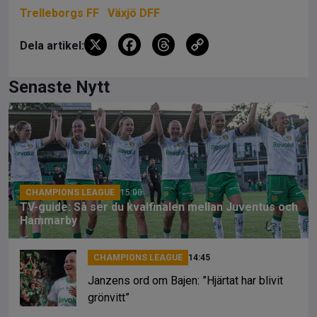
Trelleborgs FF
Växjö DFF
X
F
T
C
Dela artikel:
a
hr
o
ce
e
py
Senaste Nytt
b
a
Li
o
d
n
o
s
k
k
CHAMPIONS LEAGUE
15:00
TV-guide: Så ser du kvalfinalen mellan Juventus och
Hammarby
CHAMPIONS LEAGUE
14:45
Janzens ord om Bajen: ”Hjärtat har blivit
grönvitt”