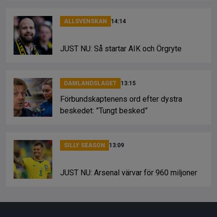
ALLSVENSKAN
14:14
JUST NU: Så startar AIK och Örgryte
DAMLANDSLAGET
13:15
Förbundskaptenens ord efter dystra
beskedet: ”Tungt besked”
SILLY SEASON
13:09
JUST NU: Arsenal värvar för 960 miljoner