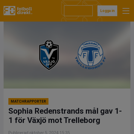
Hoppa
till
Prenumerera
Logga in
innehåll
MATCHRAPPORTER
Sophia Redenstrands mål gav 1-
1 för Växjö mot Trelleborg
Publicerad oktober 5, 2024 15:35