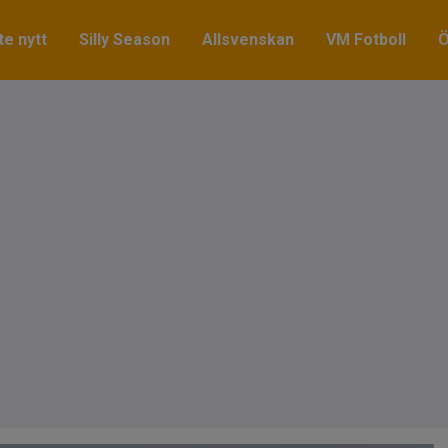
e nytt
Silly Season
Allsvenskan
VM Fotboll
Ö