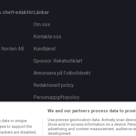
& chefredaktör
Länkar
Om oss
Kontakta oss
i Norden AB
Kundtjänst
Sponsor: Rekatochklart
Annonsera på Fotbolldirekt
Redaktionell policy
Personuppgiftspolicy
Cookiepolicy
We and our partners process data to provi
Use precise geolocation data. Actively scan device 
 data or unique
Arkiv
Store and/or access information on a device. Pers
gies to support the
advertising and content measurement, audience re
rackers are disabled,
development.