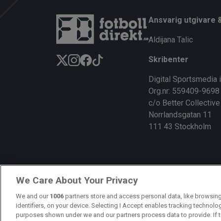
ce
e
py
b
a
Li
Ansvarig utgivare 
o
d
n
Aldijana Talic
o
s
k
Skribenter
k
Digital Sportsmedia 
Org.nr: 559409-9698
c/o Better Collective
Norrlandsgatan 11
111 43 Stockholm
We Care About Your Privacy
We and our
1006
partners store and access personal data, like browsing
identifiers, on your device. Selecting I Accept enables tracking technolo
purposes shown under we and our partners process data to provide. If t