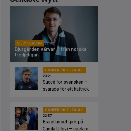
SILLY SEASON
23:38
Djurgården värvar – från norska
tredjeligan
CONFERENCE LEAGUE
23:21
Succé för svensken –
svarade för ett hattrick
CONFERENCE LEAGUE
22:57
Brandlarmet gick på
Gamla Ullevi – spelarna