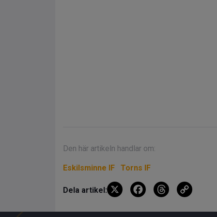
Den här artikeln handlar om:
Eskilsminne IF
Torns IF
X
F
T
C
Dela artikel:
a
hr
o