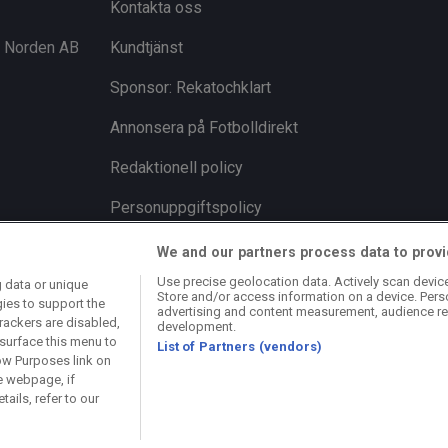
Kontakta oss
i Norden AB
Kundtjänst
Sponsor: Rekatochklart
Annonsera på Fotbolldirekt
Redaktionell policy
Personuppgiftspolicy
Cookiepolicy
We and our partners process data to provi
Use precise geolocation data. Actively scan device 
 data or unique
Arkiv
Store and/or access information on a device. Pers
gies to support the
advertising and content measurement, audience re
rackers are disabled,
development.
surface this menu to
List of Partners (vendors)
ow Purposes link on
e webpage, if
ails, refer to our