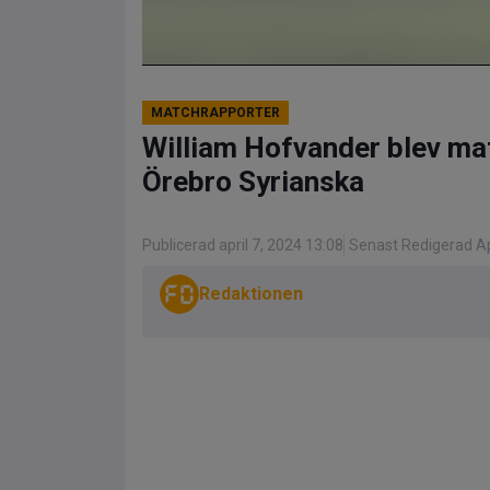
MATCHRAPPORTER
William Hofvander blev m
Örebro Syrianska
Publicerad april 7, 2024 13:08
Senast Redigerad Apr
Redaktionen