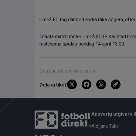
Umeå FC tog därmed andra raka segern, efter 
I nästa match möter Umeå FC IF Karlstad hem
matcherna spelas söndag 14 april 13.00.
Den här artikeln handlar om:
X
F
T
C
Dela artikel:
a
hr
o
ce
e
py
b
a
Li
Ansvarig utgivare 
o
d
n
Aldijana Talic
o
s
k