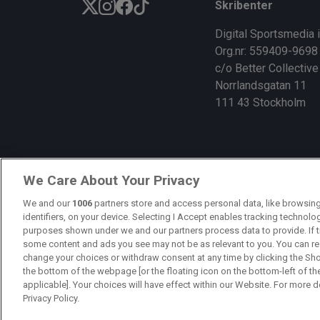
Skribenter
k
Digital Sportsmedia 
Org.nr: 559409-9698
c/o Better Collective
Norrlandsgatan 11
111 43 Stockholm
We Care About Your Privacy
We and our
1006
partners store and access personal data, like browsing
identifiers, on your device. Selecting I Accept enables tracking technolo
purposes shown under we and our partners process data to provide. If t
some content and ads you see may not be as relevant to you. You can re
change your choices or withdraw consent at any time by clicking the Sh
the bottom of the webpage [or the floating icon on the bottom-left of th
applicable]. Your choices will have effect within our Website. For more det
Privacy Policy.