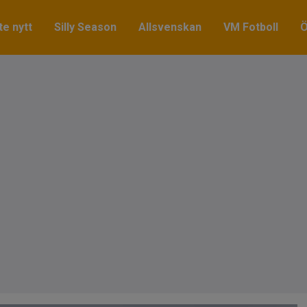
e nytt
Silly Season
Allsvenskan
VM Fotboll
Ö