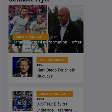
CONFERENCE LEAGUE
19:42
Hammarby med ny formation – efter
bottennappet
INTERNATIONELLT
18:20
Klart: Diego Forlan blir
Uruguays
förbundskapten
CONFERENCE LEAGUE
18:04
JUST NU: Blåvitt i
underläge – urartade i