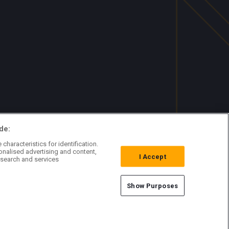
de:
characteristics for identification.
onalised advertising and content,
I Accept
search and services
Show Purposes