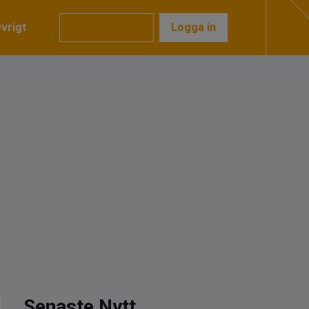
vrigt
Prenumerera
Logga in
Senaste Nytt