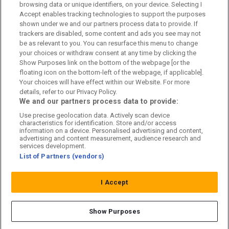
browsing data or unique identifiers, on your device. Selecting I
Accept enables tracking technologies to support the purposes
Kundtjänst
shown under we and our partners process data to provide. If
trackers are disabled, some content and ads you see may not
Sponsor: Rekatochklart
be as relevant to you. You can resurface this menu to change
your choices or withdraw consent at any time by clicking the
Annonsera på Fotbolldirekt
Show Purposes link on the bottom of the webpage [or the
floating icon on the bottom-left of the webpage, if applicable].
Redaktionell policy
Your choices will have effect within our Website. For more
details, refer to our Privacy Policy.
Personuppgiftspolicy
We and our partners process data to provide:
Use precise geolocation data. Actively scan device
Cookiepolicy
characteristics for identification. Store and/or access
information on a device. Personalised advertising and content,
Arkiv
advertising and content measurement, audience research and
services development.
List of Partners (vendors)
I Accept
Show Purposes