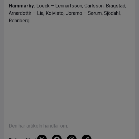
Hammarby:
Loeck – Lennartsson, Carlsson, Bragstad,
Arnardottir – Lia, Koivisto, Joramo – Sørum, Sjödahl,
Rehnberg.
Den här artikeln handlar om: