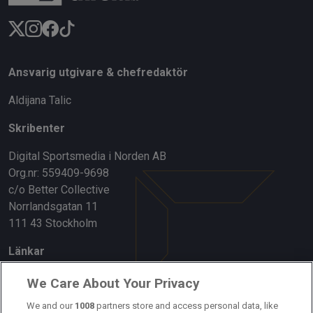
Ansvarig utgivare & chefredaktör
Aldijana Talic
Skribenter
Digital Sportsmedia i Norden AB
Org.nr: 559409-9698
c/o Better Collective
Norrlandsgatan 11
111 43 Stockholm
Länkar
Om oss
We Care About Your Privacy
Kontakta oss
We and our
1008
partners store and access personal data, like