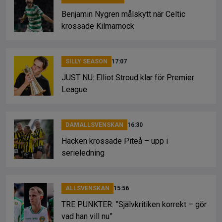
Benjamin Nygren målskytt när Celtic
krossade Kilmarnock
SILLY SEASON
17:07
JUST NU: Elliot Stroud klar för Premier
League
DAMALLSVENSKAN
16:30
Häcken krossade Piteå – upp i
serieledning
ALLSVENSKAN
15:56
TRE PUNKTER: ”Självkritiken korrekt – gör
vad han vill nu”