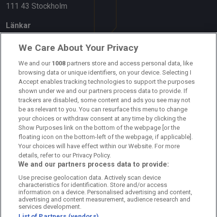
111 43 Stockholm
Länkar
Om oss
We Care About Your Privacy
We and our
1008
partners store and access personal data, like
Kontakta oss
browsing data or unique identifiers, on your device. Selecting I
Accept enables tracking technologies to support the purposes
Kundtjänst
shown under we and our partners process data to provide. If
trackers are disabled, some content and ads you see may not
Sponsor: Rekatochklart
be as relevant to you. You can resurface this menu to change
your choices or withdraw consent at any time by clicking the
Annonsera på Fotbolldirekt
Show Purposes link on the bottom of the webpage [or the
floating icon on the bottom-left of the webpage, if applicable].
Redaktionell policy
Your choices will have effect within our Website. For more
details, refer to our Privacy Policy.
Personuppgiftspolicy
We and our partners process data to provide:
Use precise geolocation data. Actively scan device
Cookiepolicy
characteristics for identification. Store and/or access
information on a device. Personalised advertising and content,
Arkiv
advertising and content measurement, audience research and
services development.
List of Partners (vendors)