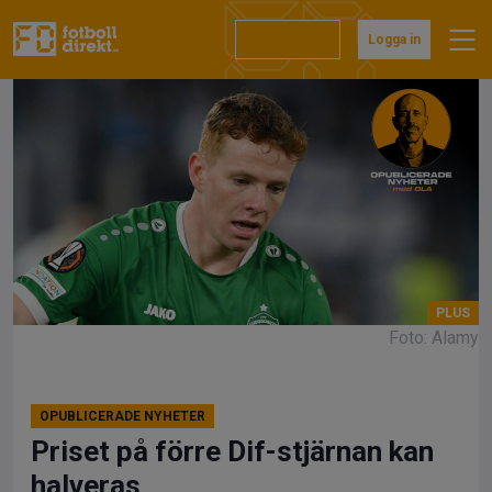
Hoppa
till
Prenumerera
Logga in
innehåll
Foto: Alamy
OPUBLICERADE NYHETER
Priset på förre Dif-stjärnan kan
halveras