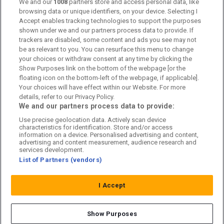
Kontakta oss
We and our
1008
partners store and access personal data, like
browsing data or unique identifiers, on your device. Selecting I
Accept enables tracking technologies to support the purposes
Kundtjänst
shown under we and our partners process data to provide. If
trackers are disabled, some content and ads you see may not
Sponsor: Rekatochklart
be as relevant to you. You can resurface this menu to change
your choices or withdraw consent at any time by clicking the
Annonsera på Fotbolldirekt
Show Purposes link on the bottom of the webpage [or the
floating icon on the bottom-left of the webpage, if applicable].
Redaktionell policy
Your choices will have effect within our Website. For more
details, refer to our Privacy Policy.
Personuppgiftspolicy
We and our partners process data to provide:
Use precise geolocation data. Actively scan device
Cookiepolicy
characteristics for identification. Store and/or access
information on a device. Personalised advertising and content,
Arkiv
advertising and content measurement, audience research and
services development.
List of Partners (vendors)
I Accept
Show Purposes