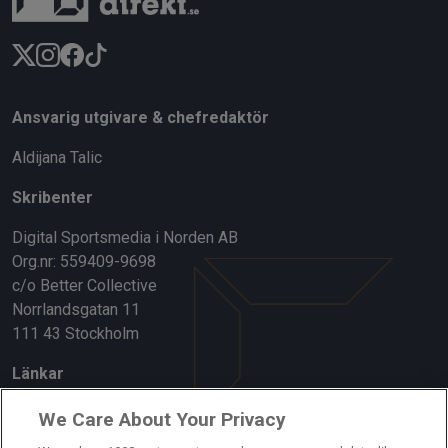
Ansvarig utgivare & chefredaktör
Aldijana Talic
Skribenter
Digital Sportsmedia i Norden AB
Org.nr: 559409-9698
c/o Better Collective
Norrlandsgatan 11
111 43 Stockholm
Länkar
Om oss
We Care About Your Privacy