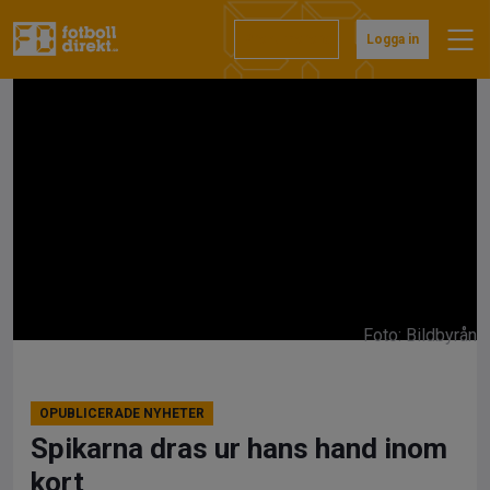
Hoppa
till
Prenumerera
Logga in
innehåll
Foto: Bildbyrån
OPUBLICERADE NYHETER
Spikarna dras ur hans hand inom
kort