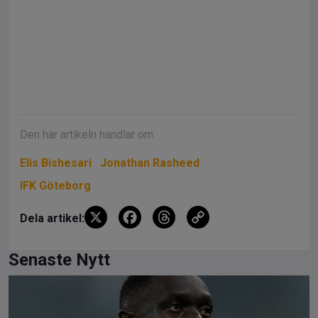
Den här artikeln handlar om:
Elis Bishesari
Jonathan Rasheed
IFK Göteborg
X
F
T
C
Dela artikel:
a
hr
o
ce
e
py
Senaste Nytt
b
a
Li
o
d
n