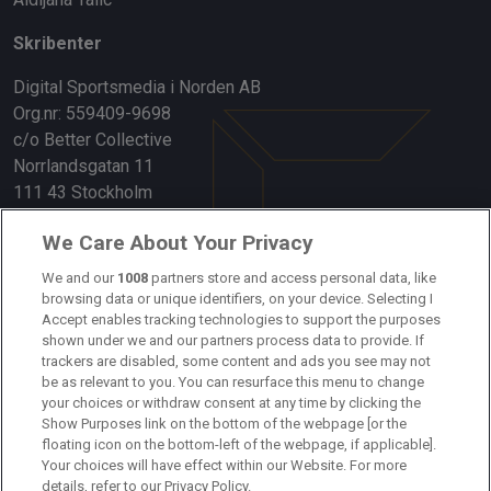
Skribenter
Digital Sportsmedia i Norden AB
Org.nr: 559409-9698
c/o Better Collective
Norrlandsgatan 11
111 43 Stockholm
Länkar
We Care About Your Privacy
Om oss
We and our
1008
partners store and access personal data, like
browsing data or unique identifiers, on your device. Selecting I
Accept enables tracking technologies to support the purposes
Kontakta oss
shown under we and our partners process data to provide. If
trackers are disabled, some content and ads you see may not
Kundtjänst
be as relevant to you. You can resurface this menu to change
your choices or withdraw consent at any time by clicking the
Sponsor: Rekatochklart
Show Purposes link on the bottom of the webpage [or the
floating icon on the bottom-left of the webpage, if applicable].
Annonsera på Fotbolldirekt
Your choices will have effect within our Website. For more
details, refer to our Privacy Policy.