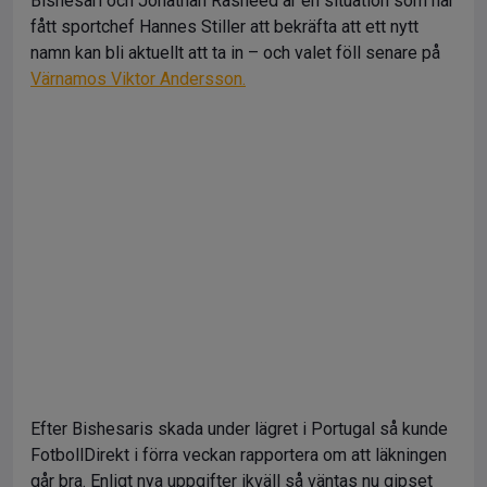
Bishesari och Jonathan Rasheed är en situation som har
fått sportchef Hannes Stiller att bekräfta att ett nytt
namn kan bli aktuellt att ta in – och valet föll senare på
Värnamos Viktor Andersson.
Efter Bishesaris skada under lägret i Portugal så kunde
FotbollDirekt i förra veckan rapportera om att läkningen
går bra. Enligt nya uppgifter ikväll så väntas nu gipset