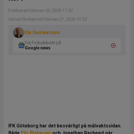
Publicerad februari 20, 2026 17:32
Senast Redigerad Februari 21, 2026 10:32
Ola Gustavsson
Följ Fotbolldirekt på
Google news
IFK Göteborg har det besvärligt på målvaktssidan.
Både
Elis Bishesari
och Jonathan Rasheed går