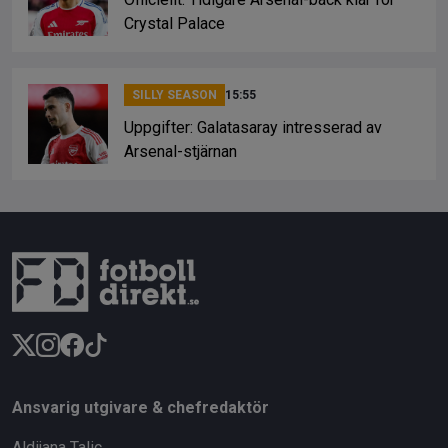
Crystal Palace
SILLY SEASON
15:55
Uppgifter: Galatasaray intresserad av
Arsenal-stjärnan
Ansvarig utgivare & chefredaktör
Aldijana Talic