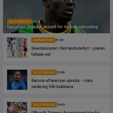
o
s
k
k
SILLY SEASON
22:33
Uppgifter: Diabate aktuell för turkisk nykomling
SUPERETTAN
21:18
Skandalscener i Norrlandsderbyt – planen
fattade eld
SILLY SEASON
19:49
Barcola-affären kan spricka – olika
värdering från klubbarna
SILLY SEASON
16:43
Officiellt: Tidigare Arsenal-back klar för