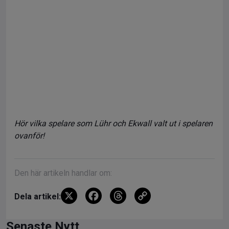
Hör vilka spelare som Lühr och Ekwall valt ut i spelaren
ovanför!
Den här artikeln handlar om:
X
F
T
C
Dela artikel:
a
hr
o
ce
e
py
Senaste Nytt