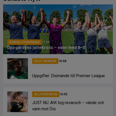
b
a
Li
o
d
n
o
s
k
k
DAMALLSVENSKAN
17:09
Djurgårdens jättekross – vann med 8–0
SILLY SEASON
16:58
Uppgifter: Diomande till Premier League
ALLSVENSKAN
16:55
JUST NU: AIK tog revansch – vände och
vann mot Öis