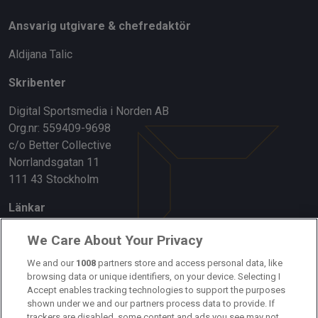
Ansvarig utgivare & chefredaktör
Aldijana Talic
Skribenter
Digital Sportsmedia i Norden AB
Org.nr: 559409-9698
c/o Better Collective
Norrlandsgatan 11
111 43 Stockholm
Länkar
Om oss
We Care About Your Privacy
Kontakta oss
We and our
1008
partners store and access personal data, like
browsing data or unique identifiers, on your device. Selecting I
Accept enables tracking technologies to support the purposes
Kundtjänst
shown under we and our partners process data to provide. If
trackers are disabled, some content and ads you see may not