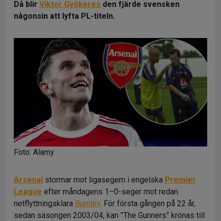
Då blir
Viktor Gyökeres
den fjärde svensken
någonsin att lyfta PL-titeln.
Foto: Alamy
Arsenal
stormar mot ligasegern i engelska
Premier
League
efter måndagens 1–0-seger mot redan
netflyttningsklara
Burnley
. För första gången på 22 år,
sedan säsongen 2003/04, kan ”The Gunners” krönas till