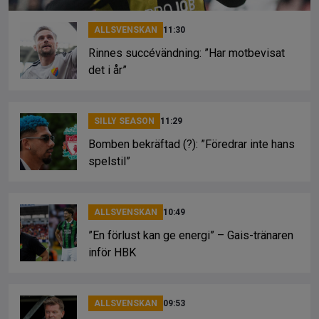
ALLSVENSKAN
11:30
Rinnes succévändning: ”Har motbevisat
det i år”
SILLY SEASON
11:29
Bomben bekräftad (?): ”Föredrar inte hans
spelstil”
ALLSVENSKAN
10:49
”En förlust kan ge energi” – Gais-tränaren
inför HBK
ALLSVENSKAN
09:53