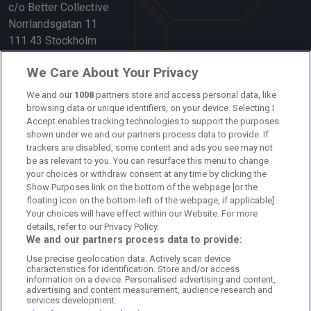
c/o Better Collective
Norrlandsgatan 11
111 43 Stockholm
Länkar
We Care About Your Privacy
Om oss
We and our
1008
partners store and access personal data, like
browsing data or unique identifiers, on your device. Selecting I
Accept enables tracking technologies to support the purposes
Kontakta oss
shown under we and our partners process data to provide. If
trackers are disabled, some content and ads you see may not
Kundtjänst
be as relevant to you. You can resurface this menu to change
your choices or withdraw consent at any time by clicking the
Sponsor: Rekatochklart
Show Purposes link on the bottom of the webpage [or the
floating icon on the bottom-left of the webpage, if applicable].
Annonsera på Fotbolldirekt
Your choices will have effect within our Website. For more
details, refer to our Privacy Policy.
Redaktionell policy
We and our partners process data to provide:
Use precise geolocation data. Actively scan device
Personuppgiftspolicy
characteristics for identification. Store and/or access
information on a device. Personalised advertising and content,
Cookiepolicy
advertising and content measurement, audience research and
services development.