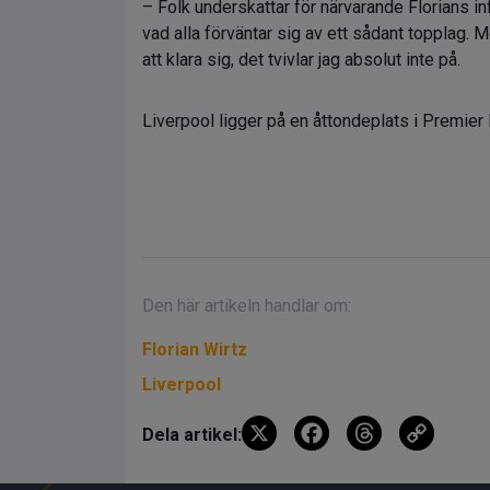
– Folk underskattar för närvarande Florians in
vad alla förväntar sig av ett sådant topplag. 
att klara sig, det tvivlar jag absolut inte på.
Liverpool ligger på en åttondeplats i Premier
Den här artikeln handlar om:
Florian Wirtz
Liverpool
X
F
T
C
Dela artikel:
a
hr
o