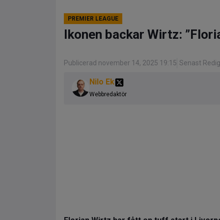
PREMIER LEAGUE
Ikonen backar Wirtz: ”Flori
Publicerad november 14, 2025 19:15
Senast Redi
Nilo Ek
Webbredaktör