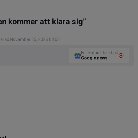
an kommer att klara sig”
gerad November 15, 2025 08:03
Följ Fotbolldirekt på
Google news