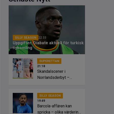
SILLY SEASON
22:33
Uppgifter: Diabate aktuell för turkisk
nykomling
SUPERETTAN
21:18
Skandalscener i
Norrlandsderbyt –
planen fattade eld
SILLY SEASON
19:49
Barcola-affären kan
spricka – olika värdering