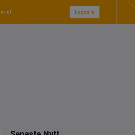
vrigt
Prenumerera
Logga in
Senaste Nytt