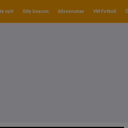
e nytt
Silly Season
Allsvenskan
VM Fotboll
Ö