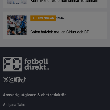
Klart: Manor Solomon lämnar Tottenham
ALLSVENSKAN
19:46
Galen halvlek mellan Sirius och BP
Ansvarig utgivare & chefredaktör
Aldijana Talic