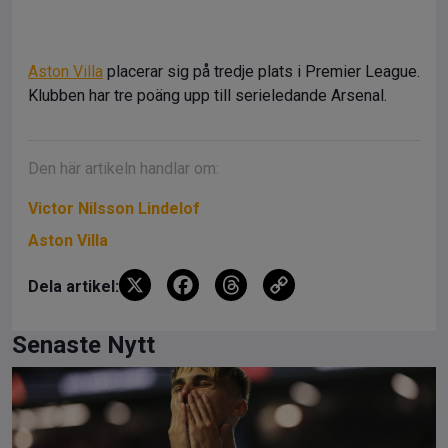
Aston Villa
placerar sig på tredje plats i Premier League.
Klubben har tre poäng upp till serieledande Arsenal.
Den här artikeln handlar om:
Victor Nilsson Lindelof
Aston Villa
X
F
T
C
Dela artikel:
a
hr
o
ce
e
py
Senaste Nytt
b
a
Li
o
d
n
o
s
k