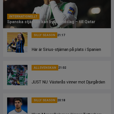
k
INTERNATIONELLT
22:31
Spanska stjärnan kan byta landslag – till Qatar
SILLY SEASON
21:17
Här är Sirius-stjärnan på plats i Spanien
ALLSVENSKAN
21:02
JUST NU: Västerås vinner mot Djurgården
SILLY SEASON
20:18