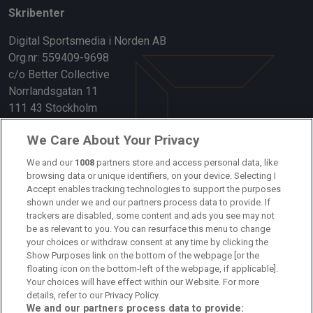
Skribenter
Digital Sportsmedia i Norden AB
Org.nr: 559409-9698
c/o Better Collective
Norrlandsgatan 11
111 43 Stockholm
Länkar
We Care About Your Privacy
Om oss
We and our
1008
partners store and access personal data, like
browsing data or unique identifiers, on your device. Selecting I
Accept enables tracking technologies to support the purposes
Kontakta oss
shown under we and our partners process data to provide. If
trackers are disabled, some content and ads you see may not
Kundtjänst
be as relevant to you. You can resurface this menu to change
your choices or withdraw consent at any time by clicking the
Sponsor: Rekatochklart
Show Purposes link on the bottom of the webpage [or the
floating icon on the bottom-left of the webpage, if applicable].
Annonsera på Fotbolldirekt
Your choices will have effect within our Website. For more
details, refer to our Privacy Policy.
Redaktionell policy
We and our partners process data to provide: