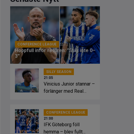
CONFERENCE LEAGUE
22:02
Hoppfull inför returen: ”Står inte 0–
3”
SILLY SEASON
21:05
Vinicius Junior stannar –
förlänger med Real
Madrid
CONFERENCE LEAGUE
21:00
IFK Göteborg föll
hemma – blev fullt