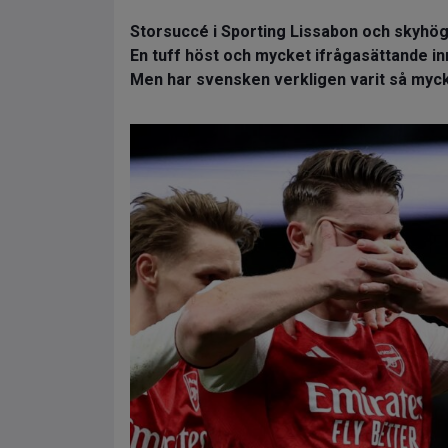
Storsuccé i Sporting Lissabon och skyhöga 
En tuff höst och mycket ifrågasättande inn
Men har svensken verkligen varit så myck