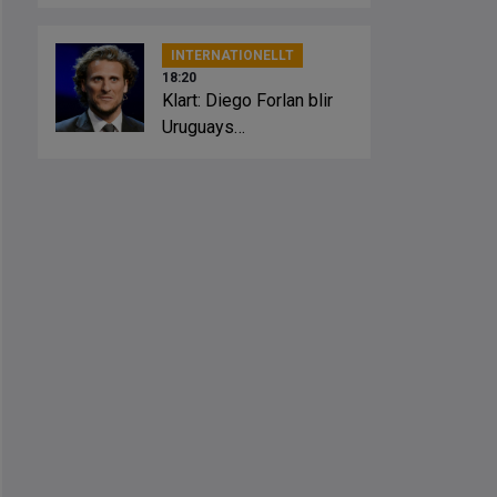
bottennappet
INTERNATIONELLT
18:20
Klart: Diego Forlan blir
Uruguays
förbundskapten