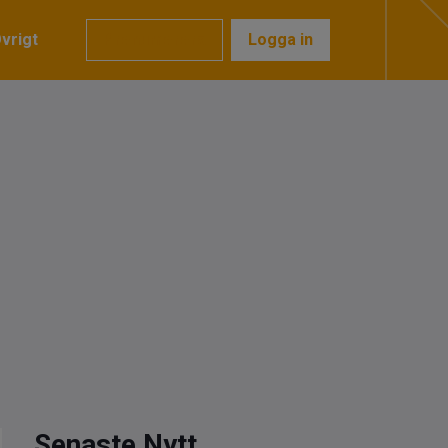
vrigt
Prenumerera
Logga in
Senaste Nytt