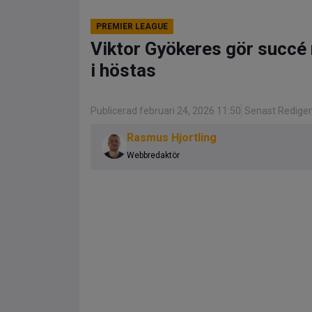
PREMIER LEAGUE
Viktor Gyökeres gör succé 
i höstas
Publicerad februari 24, 2026 11:50
Senast Rediger
Rasmus Hjortling
Webbredaktör