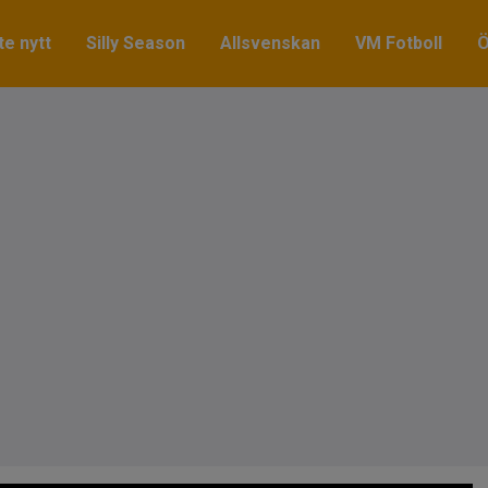
e nytt
Silly Season
Allsvenskan
VM Fotboll
Ö