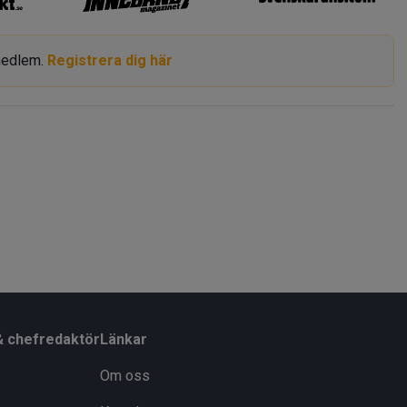
smedlem.
Registrera dig här
& chefredaktör
Länkar
Om oss