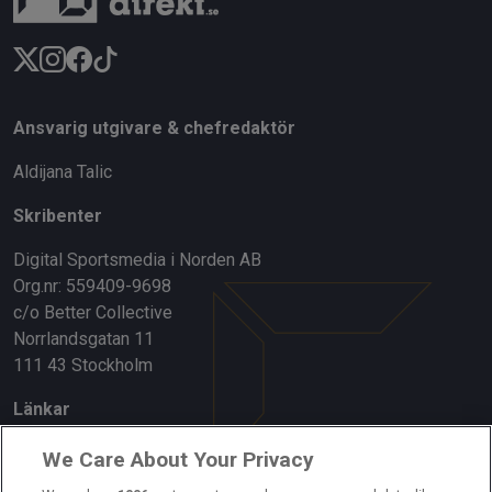
CHAMPIONS LEAGUE
21:01
Klart: Malmös finalmotstånd spikat
Ansvarig utgivare & chefredaktör
Aldijana Talic
We Care About Your Privacy
Skribenter