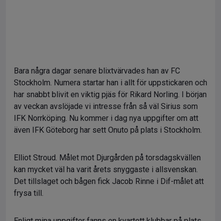
Bara några dagar senare blixtvärvades han av FC
Stockholm. Numera startar han i allt för uppstickaren och
har snabbt blivit en viktig pjäs för Rikard Norling. I början
av veckan avslöjade vi intresse från så väl Sirius som
IFK Norrköping. Nu kommer i dag nya uppgifter om att
även IFK Göteborg har sett Onuto på plats i Stockholm.
Elliot Stroud. Målet mot Djurgården på torsdagskvällen
kan mycket väl ha varit årets snyggaste i allsvenskan.
Det tillslaget och bågen fick Jacob Rinne i Dif-målet att
frysa till.
Enligt mina uppgifter fanns en kvartett klubbar på plats