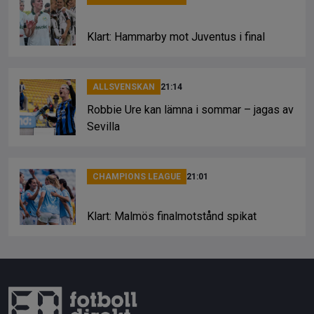
PREMIER LEAGUE
23:46
Officiellt: Everton värvar från Arsenal
NYHETER
23:25
ESPN-journalisten: Därför vill Infantino ha
Marockos stöd
CHAMPIONS LEAGUE
22:53
Klart: Hammarby mot Juventus i final
ALLSVENSKAN
21:14
Robbie Ure kan lämna i sommar – jagas av
Sevilla