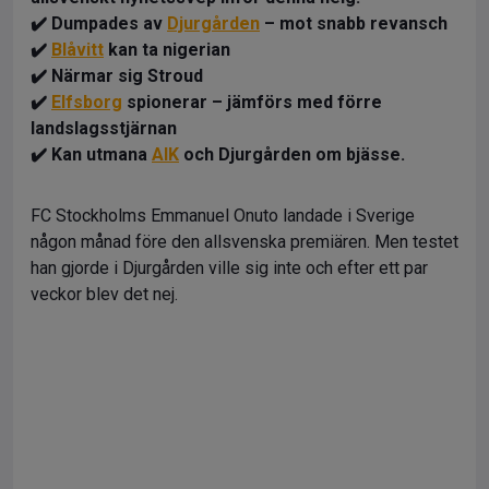
✔️ Dumpades av
Djurgården
– mot snabb revansch
✔️
Blåvitt
kan ta nigerian
✔️ Närmar sig Stroud
✔️
Elfsborg
spionerar – jämförs med förre
landslagsstjärnan
✔️ Kan utmana
AIK
och Djurgården om bjässe.
FC Stockholms Emmanuel Onuto landade i Sverige
någon månad före den allsvenska premiären. Men testet
han gjorde i Djurgården ville sig inte och efter ett par
veckor blev det nej.