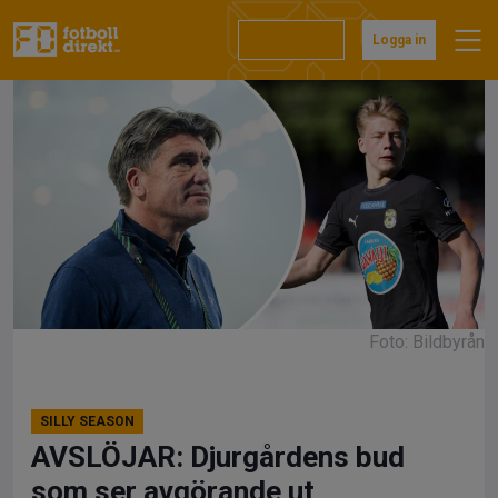
Hoppa
till
Prenumerera
Logga in
innehåll
Foto: Bildbyrån
SILLY SEASON
AVSLÖJAR: Djurgårdens bud
som ser avgörande ut