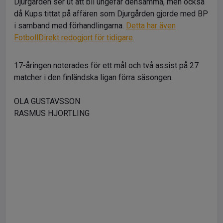
Djurgården ser ut att bli ungefär densamma, men också
då Kups tittat på affären som Djurgården gjorde med BP
i samband med förhandlingarna.
Detta har även
FotbollDirekt redogjort för tidigare.
17-åringen noterades för ett mål och två assist på 27
matcher i den finländska ligan förra säsongen.
OLA GUSTAVSSON
RASMUS HJORTLING