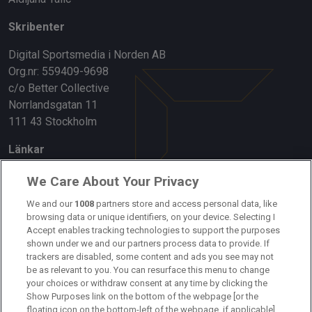
Skribenter
Digital Sportsmedia i Norden AB
Org.nr: 559409-9698
c/o Better Collective
Norrlandsgatan 11
111 43 Stockholm
Länkar
Om oss
We Care About Your Privacy
Kontakta oss
We and our
1008
partners store and access personal data, like
browsing data or unique identifiers, on your device. Selecting I
Accept enables tracking technologies to support the purposes
Kundtjänst
shown under we and our partners process data to provide. If
trackers are disabled, some content and ads you see may not
Sponsor: Rekatochklart
be as relevant to you. You can resurface this menu to change
your choices or withdraw consent at any time by clicking the
Annonsera på Fotbolldirekt
Show Purposes link on the bottom of the webpage [or the
floating icon on the bottom-left of the webpage, if applicable].