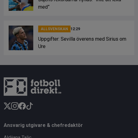
med”
ALLSVENSKAN
12:29
Uppgifter: Sevilla överens med Sirius om
Ure
Ansvarig utgivare & chefredaktör
Aldijana Talic