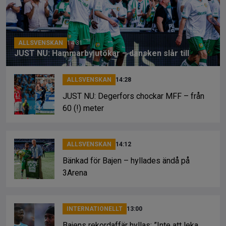
o
s
k
k
ALLSVENSKAN
14:31
JUST NU: Hammarby utökar – dansken slår till
ALLSVENSKAN
14:28
JUST NU: Degerfors chockar MFF – från
60 (!) meter
ALLSVENSKAN
14:12
Bänkad för Bajen – hyllades ändå på
3Arena
INTERNATIONELLT
13:00
Bajens rekordaffär hyllas: ”Inte att leka