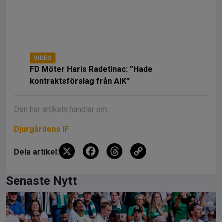
VIDEO
FD Möter Haris Radetinac: ”Hade
kontraktsförslag från AIK”
Den här artikeln handlar om:
Djurgårdens IF
X
F
T
C
Dela artikel:
a
hr
o
ce
e
py
Senaste Nytt
b
a
Li
o
d
n