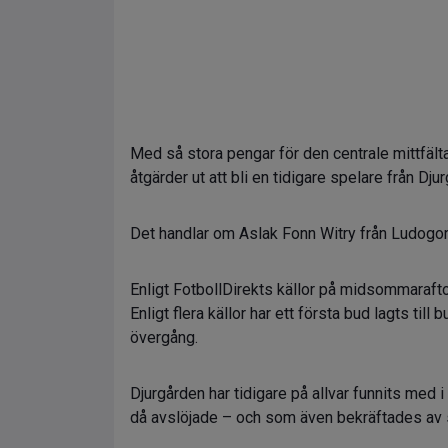
Med så stora pengar för den centrale mittfält
åtgärder ut att bli en tidigare spelare från Dju
Det handlar om Aslak Fonn Witry från Ludogor
Enligt FotbollDirekts källor på midsommarafton
Enligt flera källor har ett första bud lagts ti
övergång.
Djurgården har tidigare på allvar funnits med i
då avslöjade – och som även bekräftades av