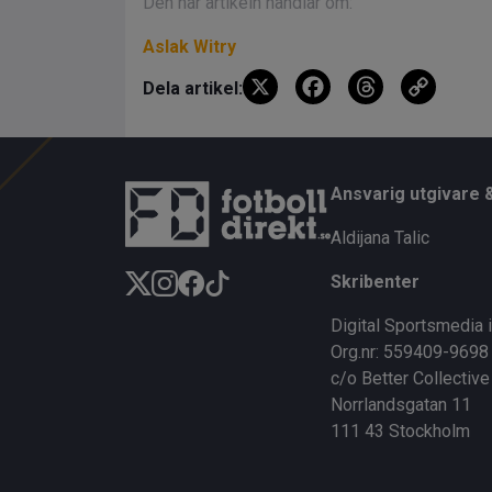
Den här artikeln handlar om:
Aslak Witry
X
F
T
C
Dela artikel:
a
hr
o
ce
e
py
b
a
Li
Ansvarig utgivare 
o
d
n
Aldijana Talic
o
s
k
Skribenter
k
Digital Sportsmedia 
Org.nr: 559409-9698
c/o Better Collective
Norrlandsgatan 11
111 43 Stockholm