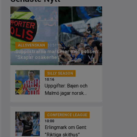
ALLSVENSKAN
10:51
Supportrarna markerar mot polisen:
”Skapar osäkerhet”
SILLY SEASON
10:16
Uppgifter: Bajen och
Malmö jagar norsk
striker
CONFERENCE LEAGUE
10:00
Erlingmark om Gent:
”Riktiga skithus”