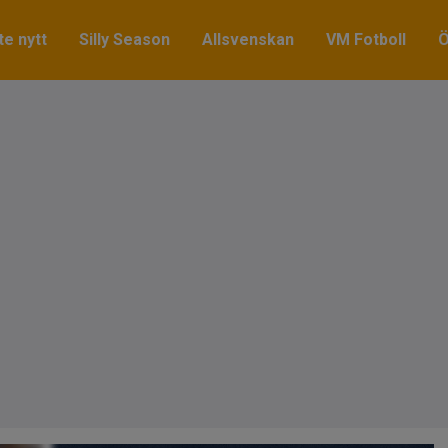
e nytt
Silly Season
Allsvenskan
VM Fotboll
Ö