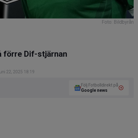
Foto: Bildbyrån
förre Dif-stjärnan
ni 22, 2025 18:19
Följ Fotbolldirekt på
Google news