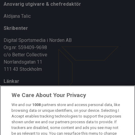
Ansvarig utgivare & chefredaktör
Aldijana Talic
Skribenter
Digital Sportsmedia i Norden AB
Org.nr: 559409-9698
c/o Better Collective
Norrlandsgatan 11
111 43 Stockholm
Länkar
Om oss
We Care About Your Privacy
Kontakta oss
We and our
1008
partners store and access personal data, like
browsing data or unique identifiers, on your device. Selecting I
Accept enables tracking technologies to support the purposes
Kundtjänst
shown under we and our partners process data to provide. If
trackers are disabled, some content and ads you see may not
Sponsor: Rekatochklart
be as relevant to you. You can resurface this menu to change