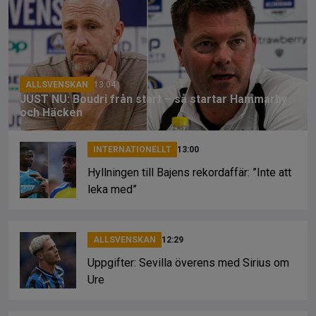
b
a
Li
o
d
n
o
s
k
k
ALLSVENSKAN
13:04
JUST NU: Boudri från start – så startar Hammarby
och Häcken
INTERNATIONELLT
13:00
Hyllningen till Bajens rekordaffär: ”Inte att
leka med”
ALLSVENSKAN
12:29
Uppgifter: Sevilla överens med Sirius om
Ure