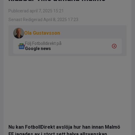
Publicerad april 7, 2025 15:21
Senast Redigerad April 8, 2025 17:23
Ola Gustavsson
Följ Fotbolldirekt på
Google news
Nu kan FotbollDirekt avslöja hur han innan Malmö
FF jagades av i stort sett halva allsvenskan.