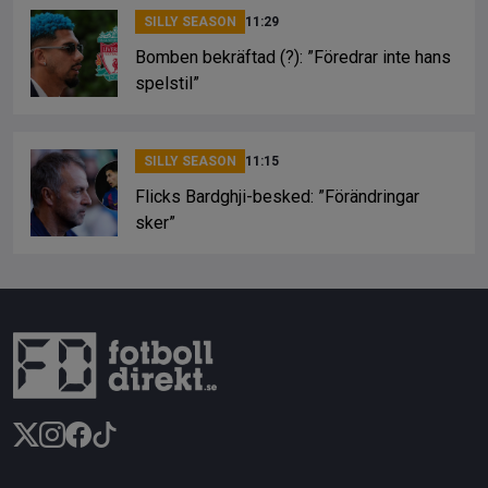
SILLY SEASON
11:29
Bomben bekräftad (?): ”Föredrar inte hans
spelstil”
SILLY SEASON
11:15
Flicks Bardghji-besked: ”Förändringar
sker”