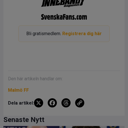
Bli gratismedlem.
Registrera dig här
Den här artikeln handlar om:
Malmö FF
X
F
T
C
Dela artikel:
a
hr
o
ce
e
py
Senaste Nytt