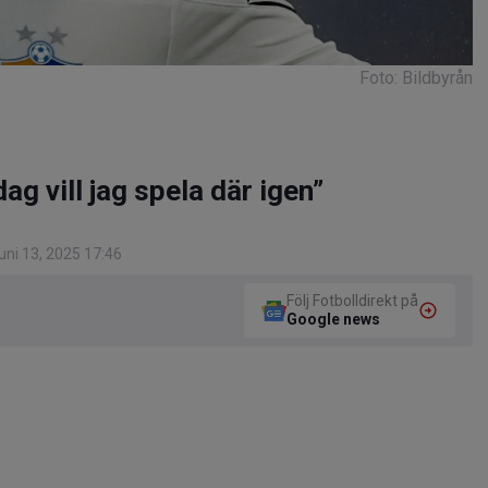
Foto: Bildbyrån
ag vill jag spela där igen”
ni 13, 2025 17:46
Följ Fotbolldirekt på
Google news