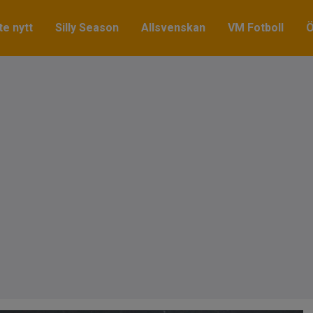
e nytt
Silly Season
Allsvenskan
VM Fotboll
Ö