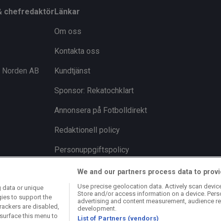
allt hittills’
We and our partners process data to provi
Use precise geolocation data. Actively scan device 
 data or unique
Store and/or access information on a device. Pers
gies to support the
advertising and content measurement, audience re
rackers are disabled,
development.
surface this menu to
List of Partners (vendors)