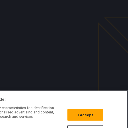
de:
characteristics for identification.
onalised advertising and content,
I Accept
search and services