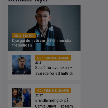
SILLY SEASON
23:38
Djurgården värvar – från norska
tredjeligan
CONFERENCE LEAGUE
23:21
Succé för svensken –
svarade för ett hattrick
CONFERENCE LEAGUE
22:57
Brandlarmet gick på
Gamla Ullevi – spelarna