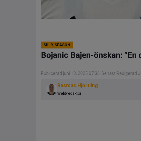
SILLY SEASON
Bojanic Bajen-önskan: ”En d
Publicerad juni 13, 2025 07:36
Senast Redigerad Ju
Rasmus Hjortling
Webbredaktör