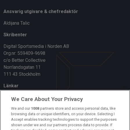
Ansvarig utgivare & chefredaktör
Aldijana Talic
Skribenter
Digital Sportsmedia i Norden AB
Org.nr: 559409-9698
c/o Better Collective
Norrlandsgatan 11
111 43 Stockholm
Länkar
Om oss
We Care About Your Privacy
Kontakta oss
We and our
1008
partners store and access personal data, like
browsing data or unique identifiers, on your device. Selecting I
Accept enables tracking technologies to support the purposes
Kundtjänst
shown under we and our partners process data to provide. If