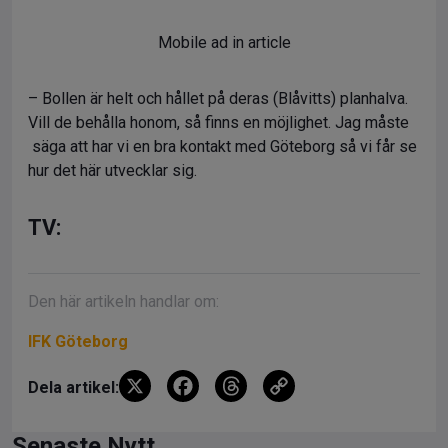
Mobile ad in article
– Bollen är helt och hållet på deras (Blåvitts) planhalva.
Vill de behålla honom, så finns en möjlighet. Jag måste
säga att har vi en bra kontakt med Göteborg så vi får se
hur det här utvecklar sig.
TV:
Den här artikeln handlar om:
IFK Göteborg
X
F
T
C
Dela artikel:
a
hr
o
Senaste Nytt