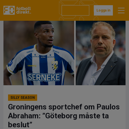
Hoppa
till
Prenumerera
Logga in
innehåll
SILLY SEASON
Groningens sportchef om Paulos
Abraham: ”Göteborg måste ta
beslut”