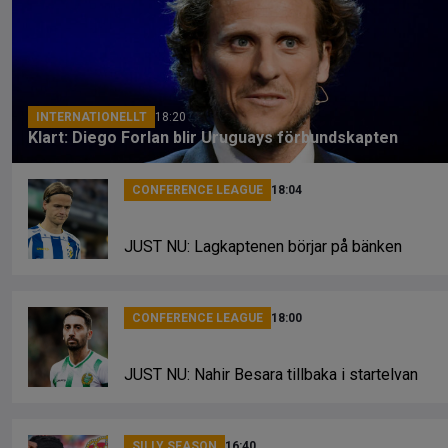
o
d
n
o
s
k
k
INTERNATIONELLT
18:20
Klart: Diego Forlan blir Uruguays förbundskapten
CONFERENCE LEAGUE
18:04
JUST NU: Lagkaptenen börjar på bänken
CONFERENCE LEAGUE
18:00
JUST NU: Nahir Besara tillbaka i startelvan
SILLY SEASON
16:40