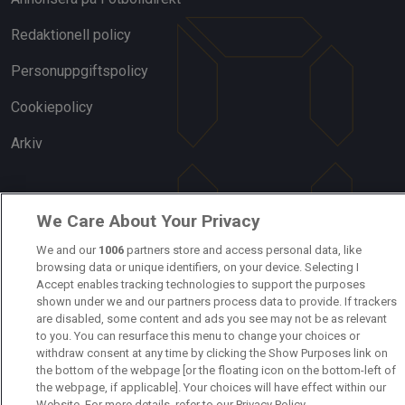
Redaktionell policy
Personuppgiftspolicy
Cookiepolicy
Arkiv
We Care About Your Privacy
We and our
1006
partners store and access personal data, like
browsing data or unique identifiers, on your device. Selecting I
Accept enables tracking technologies to support the purposes
shown under we and our partners process data to provide. If trackers
are disabled, some content and ads you see may not be as relevant
to you. You can resurface this menu to change your choices or
withdraw consent at any time by clicking the Show Purposes link on
the bottom of the webpage [or the floating icon on the bottom-left of
the webpage, if applicable]. Your choices will have effect within our
Website. For more details, refer to our Privacy Policy.