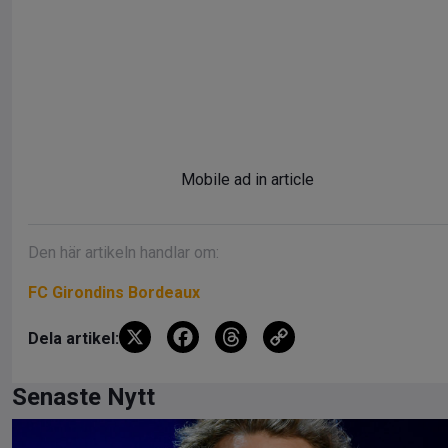
Mobile ad in article
Den här artikeln handlar om:
FC Girondins Bordeaux
X
F
T
C
Dela artikel:
a
hr
o
ce
e
py
Senaste Nytt
b
a
Li