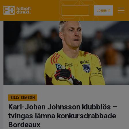
Hoppa
till
Prenumerera
Logga in
innehåll
SILLY SEASON
Karl-Johan Johnsson klubblös –
tvingas lämna konkursdrabbade
Bordeaux