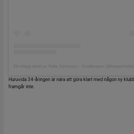
Ett inlägg delat av Kalle Johnsson – Goalkeeper (@keeperkalle
Huruvida 34-åringen är nära att göra klart med någon ny klub
framgår inte.