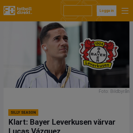
Hoppa
till
Prenumerera
Logga in
innehåll
Foto: Bildbyrån
SILLY SEASON
Klart: Bayer Leverkusen värvar
Lucas Vázquez