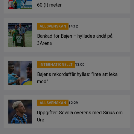
60 (!) meter
ALLSVENSKAN
14:12
Bänkad för Bajen – hyllades ändå på
3Arena
INTERNATIONELLT
13:00
Bajens rekordaffär hyllas: ”Inte att leka
med”
ALLSVENSKAN
12:29
Uppgifter: Sevilla överens med Sirius om
Ure