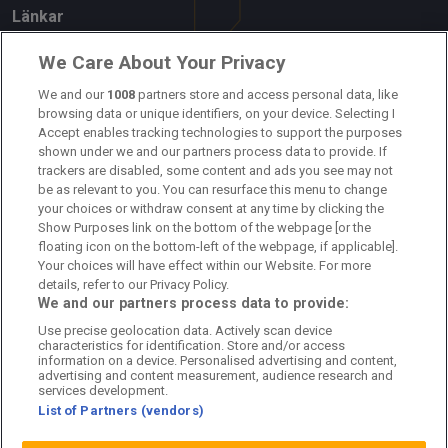
Länkar
Om oss
We Care About Your Privacy
Kontakta oss
We and our
1008
partners store and access personal data, like
browsing data or unique identifiers, on your device. Selecting I
Accept enables tracking technologies to support the purposes
Kundtjänst
shown under we and our partners process data to provide. If
trackers are disabled, some content and ads you see may not
Sponsor: Rekatochklart
be as relevant to you. You can resurface this menu to change
your choices or withdraw consent at any time by clicking the
Annonsera på Fotbolldirekt
Show Purposes link on the bottom of the webpage [or the
floating icon on the bottom-left of the webpage, if applicable].
Redaktionell policy
Your choices will have effect within our Website. For more
details, refer to our Privacy Policy.
Personuppgiftspolicy
We and our partners process data to provide:
Use precise geolocation data. Actively scan device
Cookiepolicy
characteristics for identification. Store and/or access
information on a device. Personalised advertising and content,
Arkiv
advertising and content measurement, audience research and
services development.
List of Partners (vendors)