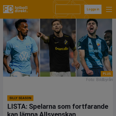
Hoppa
till
Prenumerera
Logga in
innehåll
Foto: Bildbyrån
SILLY SEASON
LISTA: Spelarna som fortfarande
kan lämna Allsvenskan