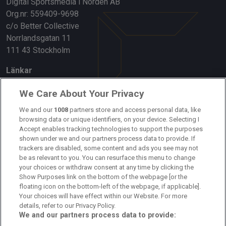
Digital Sportsmedia i Norden AB
Org.nr: 559409-9698
c/o Better Collective
Norrlandsgatan 11
111 43 Stockholm
Länkar
Om oss
We Care About Your Privacy
Kontakta oss
We and our
1008
partners store and access personal data, like
browsing data or unique identifiers, on your device. Selecting I
Accept enables tracking technologies to support the purposes
Kundtjänst
shown under we and our partners process data to provide. If
trackers are disabled, some content and ads you see may not
Sponsor: Rekatochklart
be as relevant to you. You can resurface this menu to change
your choices or withdraw consent at any time by clicking the
Annonsera på Fotbolldirekt
Show Purposes link on the bottom of the webpage [or the
floating icon on the bottom-left of the webpage, if applicable].
Redaktionell policy
Your choices will have effect within our Website. For more
details, refer to our Privacy Policy.
Personuppgiftspolicy
We and our partners process data to provide: