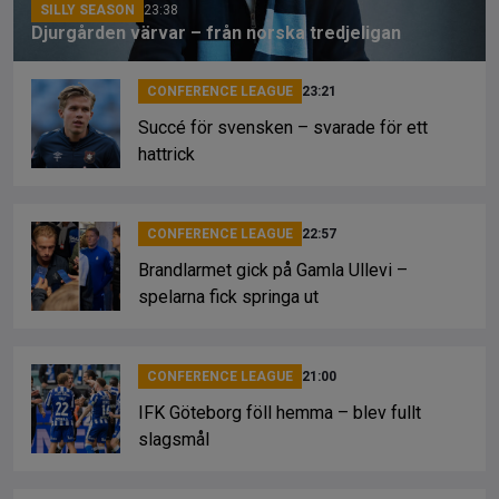
SILLY SEASON
23:38
Djurgården värvar – från norska tredjeligan
CONFERENCE LEAGUE
23:21
Succé för svensken – svarade för ett
hattrick
CONFERENCE LEAGUE
22:57
Brandlarmet gick på Gamla Ullevi –
spelarna fick springa ut
CONFERENCE LEAGUE
21:00
IFK Göteborg föll hemma – blev fullt
slagsmål