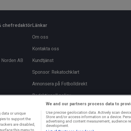
& chefredaktör
Länkar
Om oss
Kontakta oss
i Norden AB
Kundtjänst
Sponsor: Rekatochklart
Annonsera på Fotbolldirekt
Redaktionell policy
We and our partners process data to provi
Personuppgiftspolicy
Use precise geolocation data. Actively scan device 
 data or unique
Store and/or access information on a device. Pers
Cookiepolicy
gies to support the
advertising and content measurement, audience re
rackers are disabled,
development.
Arkiv
surface this menu to