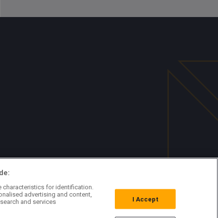
de:
characteristics for identification.
onalised advertising and content,
I Accept
search and services