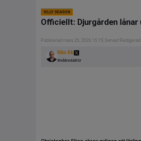
SILLY SEASON
Officiellt: Djurgården lånar
Publicerad mars 25, 2026 15:15
Senast Redigerad 
Nilo Ek
Webbredaktör