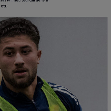
gsavtal med Djurgårdens IF.
 ett.