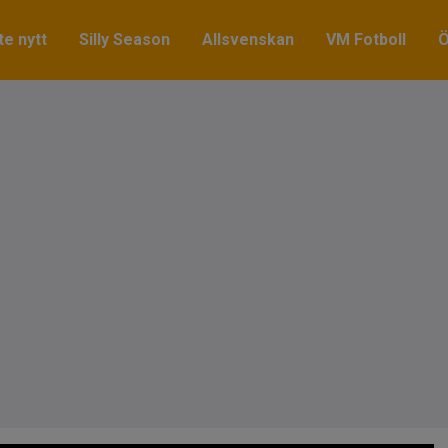
e nytt
Silly Season
Allsvenskan
VM Fotboll
Ö