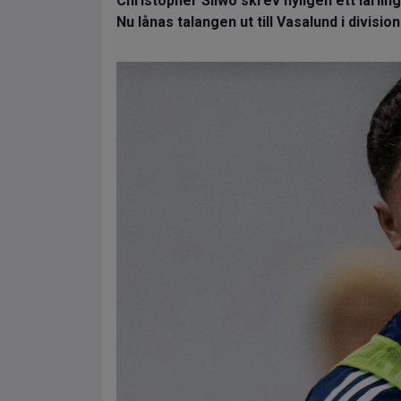
Christopher Sliwo skrev nyligen ett lärlin
Nu lånas talangen ut till Vasalund i division