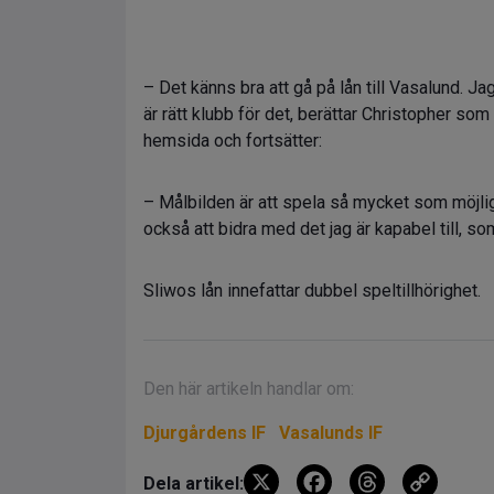
– ⁠Det känns bra att gå på lån till Vasalund. 
är rätt klubb för det, berättar Christopher som
hemsida och fortsätter:
– Målbilden är att spela så mycket som möjlig
också att bidra med det jag är kapabel till, s
Sliwos lån innefattar dubbel speltillhörighet.
Den här artikeln handlar om:
Djurgårdens IF
Vasalunds IF
X
F
T
C
Dela artikel: