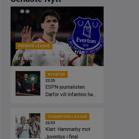
PREMIER LEAGUE
23:46
Officiellt: Everton värvar från
Arsenal
NYHETER
23:25
ESPN-journalisten:
Därför vill Infantino ha
Marockos stöd
CHAMPIONS LEAGUE
22:53
Klart: Hammarby mot
Juventus i final