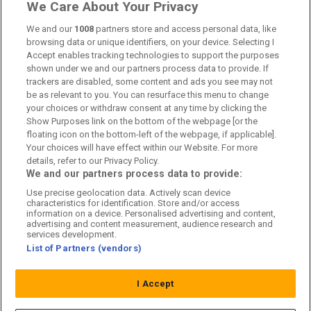
Länkar
We Care About Your Privacy
Om oss
We and our
1008
partners store and access personal data, like
browsing data or unique identifiers, on your device. Selecting I
Accept enables tracking technologies to support the purposes
Kontakta oss
shown under we and our partners process data to provide. If
trackers are disabled, some content and ads you see may not
Kundtjänst
be as relevant to you. You can resurface this menu to change
your choices or withdraw consent at any time by clicking the
Sponsor: Rekatochklart
Show Purposes link on the bottom of the webpage [or the
floating icon on the bottom-left of the webpage, if applicable].
Annonsera på Fotbolldirekt
Your choices will have effect within our Website. For more
details, refer to our Privacy Policy.
Redaktionell policy
We and our partners process data to provide:
Use precise geolocation data. Actively scan device
Personuppgiftspolicy
characteristics for identification. Store and/or access
information on a device. Personalised advertising and content,
Cookiepolicy
advertising and content measurement, audience research and
services development.
List of Partners (vendors)
Arkiv
I Accept