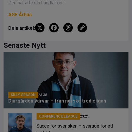
Den här artikeln handlar om:
AGF Århus
X
F
T
C
Dela artikel:
a
hr
o
ce
e
py
Senaste Nytt
b
a
Li
o
d
n
o
s
k
k
SILLY SEASON
23:38
Djurgården värvar – från norska tredjeligan
CONFERENCE LEAGUE
23:21
Succé för svensken – svarade för ett