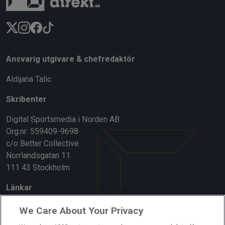
Ansvarig utgivare & chefredaktör
Aldijana Talic
Skribenter
Digital Sportsmedia i Norden AB
Org.nr: 559409-9698
c/o Better Collective
Norrlandsgatan 11
111 43 Stockholm
Länkar
Om oss
We Care About Your Privacy