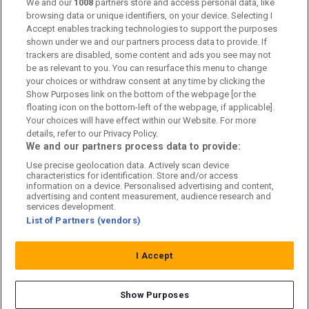
Kontakta oss
We and our
1008
partners store and access personal data, like
browsing data or unique identifiers, on your device. Selecting I
Accept enables tracking technologies to support the purposes
Kundtjänst
shown under we and our partners process data to provide. If
trackers are disabled, some content and ads you see may not
Sponsor: Rekatochklart
be as relevant to you. You can resurface this menu to change
your choices or withdraw consent at any time by clicking the
Annonsera på Fotbolldirekt
Show Purposes link on the bottom of the webpage [or the
floating icon on the bottom-left of the webpage, if applicable].
Redaktionell policy
Your choices will have effect within our Website. For more
details, refer to our Privacy Policy.
Personuppgiftspolicy
We and our partners process data to provide:
Use precise geolocation data. Actively scan device
Cookiepolicy
characteristics for identification. Store and/or access
information on a device. Personalised advertising and content,
Arkiv
advertising and content measurement, audience research and
services development.
List of Partners (vendors)
I Accept
Show Purposes