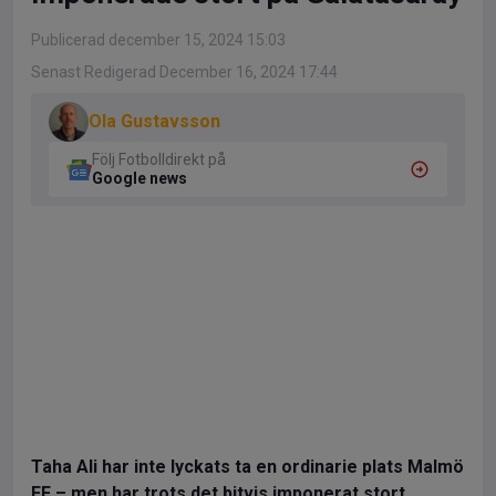
Publicerad december 15, 2024 15:03
Senast Redigerad December 16, 2024 17:44
Ola Gustavsson
Följ Fotbolldirekt på
Google news
Taha Ali har inte lyckats ta en ordinarie plats Malmö
FF – men har trots det bitvis imponerat stort.