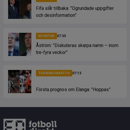
Fifa slår tillbaka: ”Ogrundade uppgifter
och desinformation”
NYHETER
07:35
Åström: ”Diskuteras skarpa namn – inom
tre-fyra veckor”
TRÄNINGSMATCH
07:13
Första prognos om Elanga: ”Hoppas”