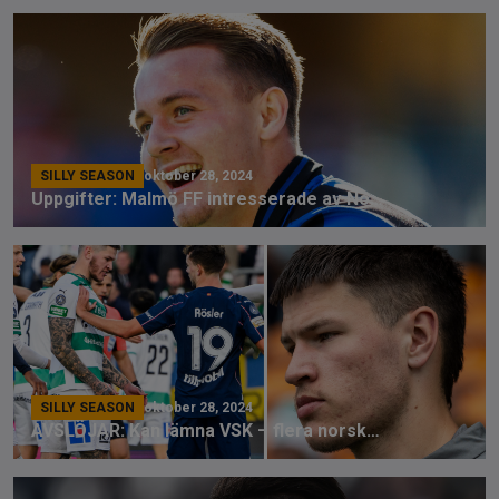
SILLY SEASON
oktober 28, 2024
Uppgifter: Malmö FF intresserade av Noel Milleskog
SILLY SEASON
oktober 28, 2024
AVSLÖJAR: Kan lämna VSK – flera norska bud