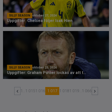
SILLY SEASON
oktober 27, 2024
Uppgifter: Chelsea följer Isak Hien
SILLY SEASON
oktober 25, 2024
Uppgifter: Graham Potter lockas av att ta över Rangers
1
…
1 015
1 016
1 017
1 018
1 019
…
1 066