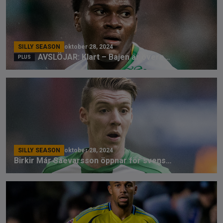
SILLY SEASON
oktober 28, 2024
AVSLÖJAR: Klart – Bajen är överens – säljs för stora pengar
SILLY SEASON
oktober 28, 2024
Birkir Már Saevarsson öppnar för svenska klubbar