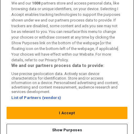
We and our
1008
partners store and access personal data, like
Kontakta oss
browsing data or unique identifiers, on your device. Selecting I
Accept enables tracking technologies to support the purposes
Kundtjänst
shown under we and our partners process data to provide. If
trackers are disabled, some content and ads you see may not
Sponsor: Rekatochklart
be as relevant to you. You can resurface this menu to change
your choices or withdraw consent at any time by clicking the
Annonsera på Fotbolldirekt
Show Purposes link on the bottom of the webpage [or the
floating icon on the bottom-left of the webpage, if applicable].
Redaktionell policy
Your choices will have effect within our Website. For more
details, refer to our Privacy Policy.
Personuppgiftspolicy
We and our partners process data to provide:
Use precise geolocation data. Actively scan device
Cookiepolicy
characteristics for identification. Store and/or access
information on a device. Personalised advertising and content,
Arkiv
advertising and content measurement, audience research and
services development.
List of Partners (vendors)
I Accept
Show Purposes