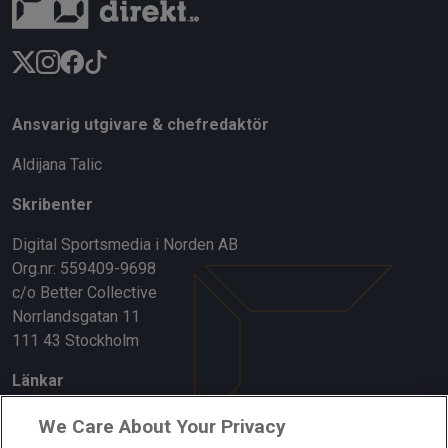
Ansvarig utgivare & chefredaktör
Aldijana Talic
Skribenter
Digital Sportsmedia i Norden AB
Org.nr: 559409-9698
c/o Better Collective
Norrlandsgatan 11
111 43 Stockholm
Länkar
Om oss
We Care About Your Privacy