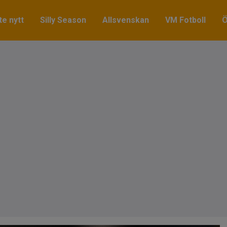
e nytt
Silly Season
Allsvenskan
VM Fotboll
Ö