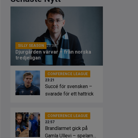
SILLY SEASON
23:38
Djurgården värvar – från norska
tredjeligan
CONFERENCE LEAGUE
23:21
Succé för svensken –
svarade för ett hattrick
CONFERENCE LEAGUE
22:57
Brandlarmet gick på
Gamla Ullevi – spelarna