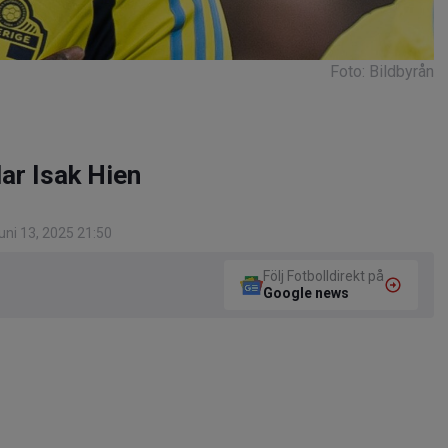
Foto: Bildbyrån
ar Isak Hien
ni 13, 2025 21:50
Följ Fotbolldirekt på
Google news