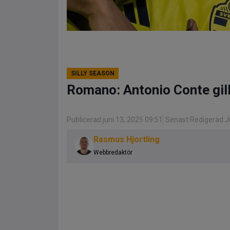
SILLY SEASON
Romano: Antonio Conte gill
Publicerad juni 13, 2025 09:51
Senast Redigerad Ju
Rasmus Hjortling
Webbredaktör