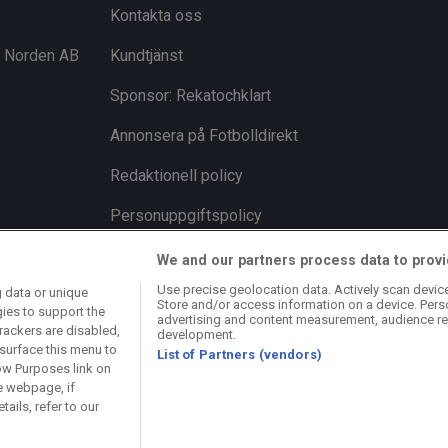
p: ”Tar alltid ut RÄTT trupp”
We and our partners process data to provi
Use precise geolocation data. Actively scan device 
 data or unique
Store and/or access information on a device. Pers
gies to support the
advertising and content measurement, audience re
rackers are disabled,
development.
surface this menu to
List of Partners (vendors)
ow Purposes link on
& chefredaktör
Länkar
e webpage, if
ails, refer to our
Om oss