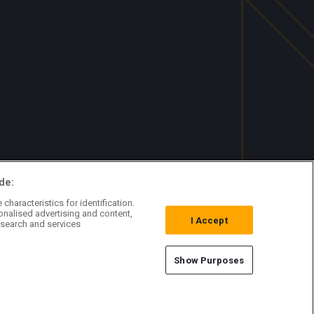
de:
characteristics for identification.
onalised advertising and content,
I Accept
search and services
Show Purposes