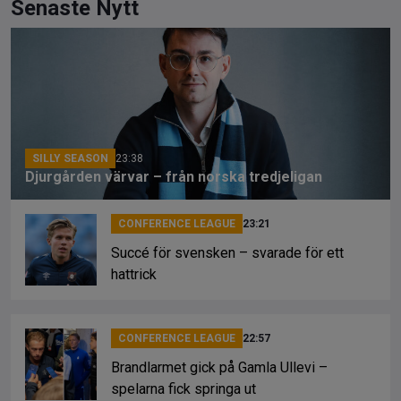
ce
e
py
Senaste Nytt
b
a
Li
o
d
n
o
s
k
k
SILLY SEASON
23:38
Djurgården värvar – från norska tredjeligan
CONFERENCE LEAGUE
23:21
Succé för svensken – svarade för ett
hattrick
CONFERENCE LEAGUE
22:57
Brandlarmet gick på Gamla Ullevi –
spelarna fick springa ut