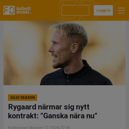
Hoppa
till
Prenumerera
Logga in
innehåll
SILLY SEASON
Rygaard närmar sig nytt
kontrakt: ”Ganska nära nu”
Publicerad Oktober 17, 2024 22:36