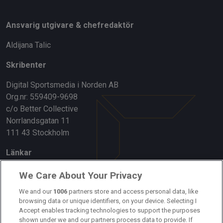
Ansvarig utgivare & chefredaktör
Aldijana Talic
Skribenter
Digital Sportsmedia i Norden AB
Org.nr: 559409-9698
c/o Better Collective
Norrlandsgatan 11
111 43 Stockholm
Länkar
Om oss
We Care About Your Privacy
Kontakta oss
We and our
1006
partners store and access personal data, like
browsing data or unique identifiers, on your device. Selecting I
Accept enables tracking technologies to support the purposes
Kundtjänst
shown under we and our partners process data to provide. If