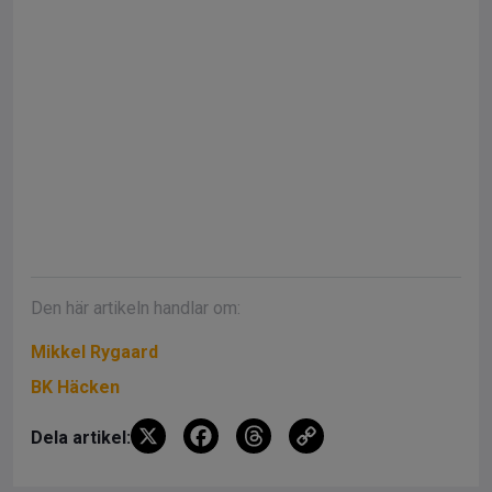
Den här artikeln handlar om:
Mikkel Rygaard
BK Häcken
X
F
T
C
Dela artikel:
a
hr
o