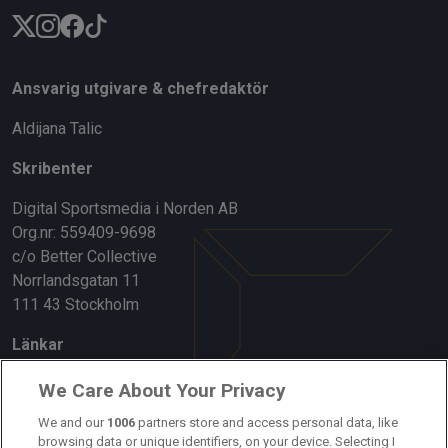
Ansvarig utgivare & chefredaktör
Aldijana Talic
Skribenter
Digital Sportsmedia i Norden AB
Org.nr: 559409-9698
c/o Better Collective
Norrlandsgatan 11
111 43 Stockholm
Länkar
Om oss
We Care About Your Privacy
Kontakta oss
We and our
1006
partners store and access personal data, like
browsing data or unique identifiers, on your device. Selecting I