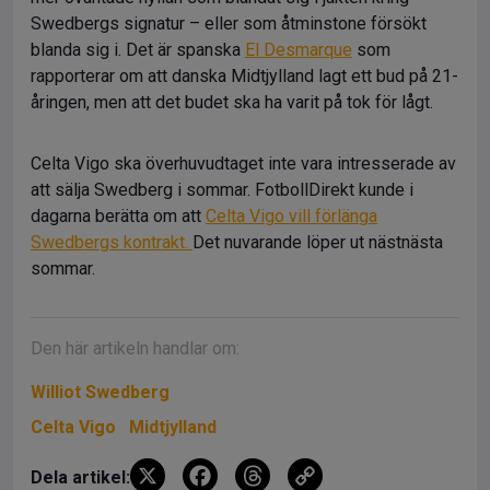
Swedbergs signatur – eller som åtminstone försökt
blanda sig i. Det är spanska
El Desmarque
som
rapporterar om att danska Midtjylland lagt ett bud på 21-
åringen, men att det budet ska ha varit på tok för lågt.
Celta Vigo ska överhuvudtaget inte vara intresserade av
att sälja Swedberg i sommar. FotbollDirekt kunde i
dagarna berätta om att
Celta Vigo vill förlänga
Swedbergs kontrakt.
Det nuvarande löper ut nästnästa
sommar.
Den här artikeln handlar om:
Williot Swedberg
Celta Vigo
Midtjylland
X
F
T
C
Dela artikel: