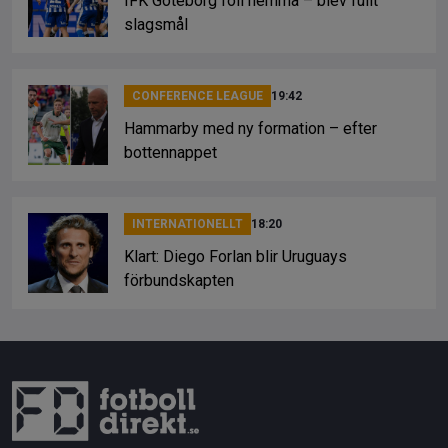
IFK Göteborg föll hemma – blev fullt
slagsmål
CONFERENCE LEAGUE
19:42
Hammarby med ny formation – efter
bottennappet
INTERNATIONELLT
18:20
Klart: Diego Forlan blir Uruguays
förbundskapten