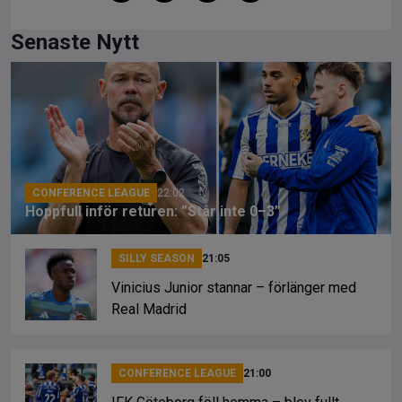
a
hr
o
ce
e
py
Senaste Nytt
b
a
Li
o
d
n
o
s
k
k
CONFERENCE LEAGUE
22:02
Hoppfull inför returen: ”Står inte 0–3”
SILLY SEASON
21:05
Vinicius Junior stannar – förlänger med
Real Madrid
CONFERENCE LEAGUE
21:00