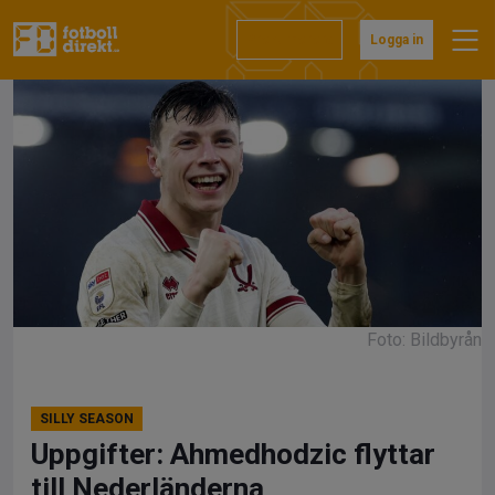
Hoppa
till
Prenumerera
Logga in
innehåll
Foto: Bildbyrån
SILLY SEASON
Uppgifter: Ahmedhodzic flyttar
till Nederländerna