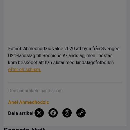
Fotnot: Ahmedhodzic valde 2020 att byta från Sveriges
U21-landslag till Bosniens A-landslag, men i höstas
kom beskedet att han slutar med landslagsfotbollen
efter en schism.
Den här artikeln handlar om:
Anel Ahmedhodzic
X
F
T
C
Dela artikel:
a
hr
o