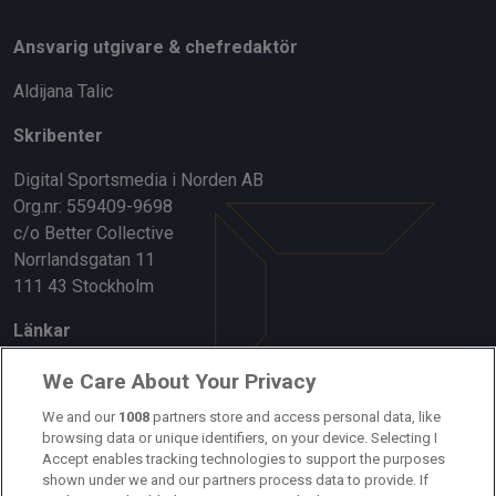
Ansvarig utgivare & chefredaktör
Aldijana Talic
Skribenter
Digital Sportsmedia i Norden AB
Org.nr: 559409-9698
c/o Better Collective
Norrlandsgatan 11
111 43 Stockholm
Länkar
Om oss
We Care About Your Privacy
Kontakta oss
We and our
1008
partners store and access personal data, like
browsing data or unique identifiers, on your device. Selecting I
Accept enables tracking technologies to support the purposes
Kundtjänst
shown under we and our partners process data to provide. If