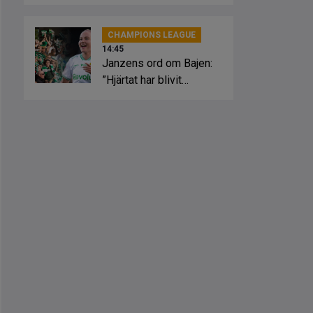
Juventus och Hammarby
CHAMPIONS LEAGUE
14:45
Janzens ord om Bajen:
”Hjärtat har blivit
grönvitt”