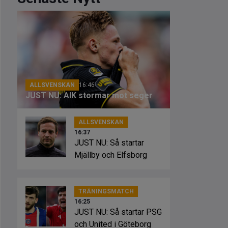
ALLSVENSKAN
16:46
JUST NU: AIK stormar mot seger
ALLSVENSKAN
16:37
JUST NU: Så startar
Mjällby och Elfsborg
TRÄNINGSMATCH
16:25
JUST NU: Så startar PSG
och United i Göteborg