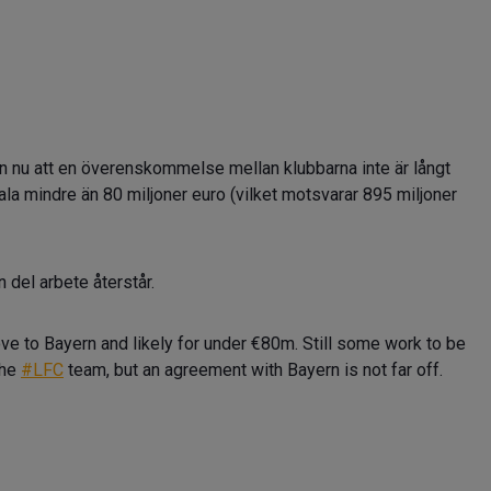
 nu att en överenskommelse mellan klubbarna inte är långt
la mindre än 80 miljoner euro (vilket motsvarar 895 miljoner
 del arbete återstår.
ve to Bayern and likely for under €80m. Still some work to be
the
#LFC
team, but an agreement with Bayern is not far off.