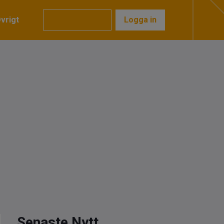
vrigt
Prenumerera
Logga in
Senaste Nytt