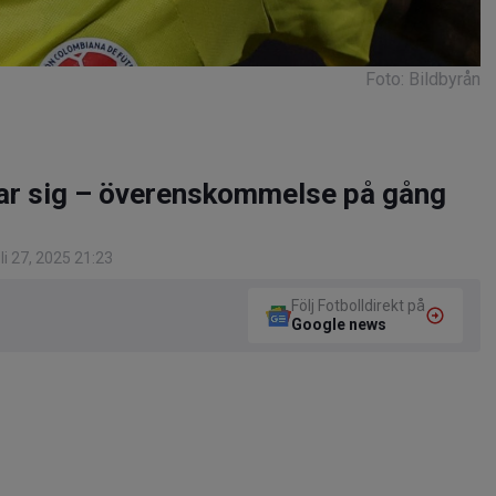
Foto: Bildbyrån
mar sig – överenskommelse på gång
i 27, 2025 21:23
Följ Fotbolldirekt på
Google news