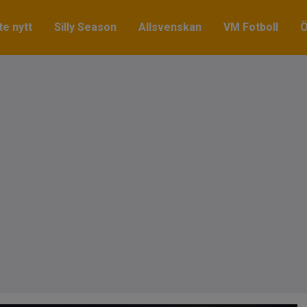
e nytt
Silly Season
Allsvenskan
VM Fotboll
Ö