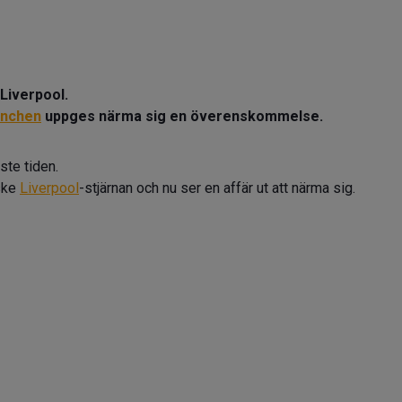
 Liverpool.
ünchen
uppges närma sig en överenskommelse.
te tiden.
ske
Liverpool
-stjärnan och nu ser en affär ut att närma sig.