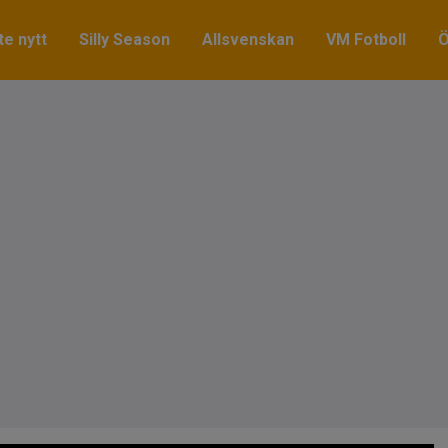
e nytt
Silly Season
Allsvenskan
VM Fotboll
Ö