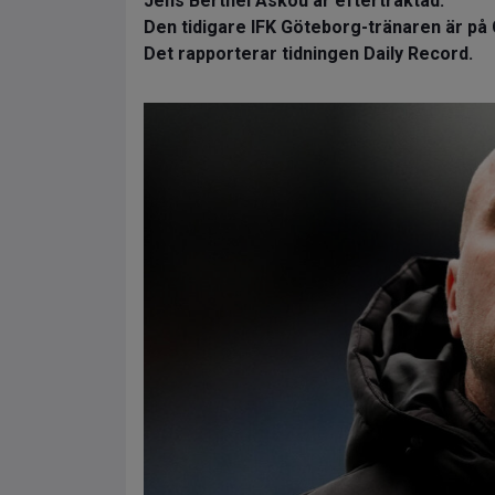
Jens Berthel Askou är eftertraktad.
Den tidigare IFK Göteborg-tränaren är på C
Det rapporterar tidningen Daily Record.