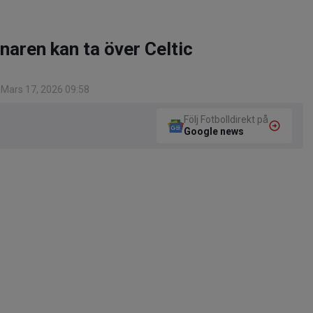
änaren kan ta över Celtic
Mars 17, 2026 09:58
Följ Fotbolldirekt på
Google news