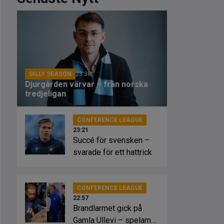
SILLY SEASON
23:38
Djurgården värvar – från norska
tredjeligan
CONFERENCE LEAGUE
23:21
Succé för svensken –
svarade för ett hattrick
CONFERENCE LEAGUE
22:57
Brandlarmet gick på
Gamla Ullevi – spelarna