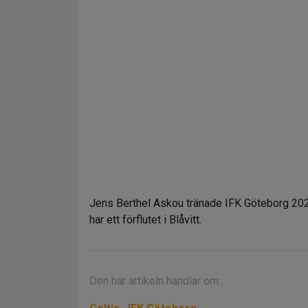
Jens Berthel Askou tränade IFK Göteborg 20
har ett förflutet i Blåvitt.
Den här artikeln handlar om: