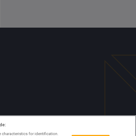
de:
characteristics for identification.