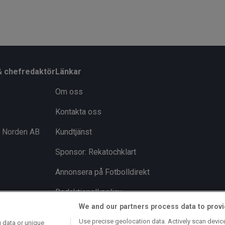
& chefredaktör
Länkar
Om oss
Kontakta oss
i Norden AB
Kundtjänst
Sponsor: Rekatochklart
Annonsera på Fotbolldirekt
Redaktionell policy
We and our partners process data to provi
Personuppgiftspolicy
Use precise geolocation data. Actively scan device 
 data or unique