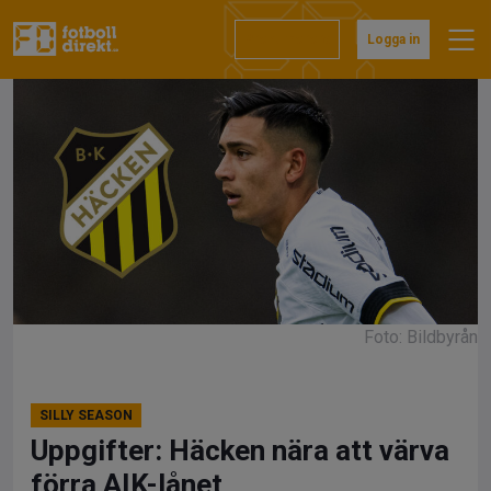
Hoppa
till
Prenumerera
Logga in
innehåll
Foto: Bildbyrån
SILLY SEASON
Uppgifter: Häcken nära att värva
förra AIK-lånet