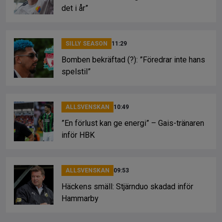
det i år”
SILLY SEASON
11:29
Bomben bekräftad (?): ”Föredrar inte hans
spelstil”
ALLSVENSKAN
10:49
”En förlust kan ge energi” – Gais-tränaren
inför HBK
ALLSVENSKAN
09:53
Häckens smäll: Stjärnduo skadad inför
Hammarby