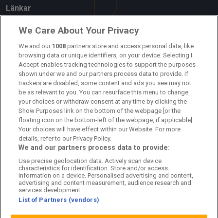
Länkar
Om oss
We Care About Your Privacy
Kontakta oss
We and our
1008
partners store and access personal data, like
browsing data or unique identifiers, on your device. Selecting I
Accept enables tracking technologies to support the purposes
Kundtjänst
shown under we and our partners process data to provide. If
trackers are disabled, some content and ads you see may not
Sponsor: Rekatochklart
be as relevant to you. You can resurface this menu to change
your choices or withdraw consent at any time by clicking the
Annonsera på Fotbolldirekt
Show Purposes link on the bottom of the webpage [or the
floating icon on the bottom-left of the webpage, if applicable].
Redaktionell policy
Your choices will have effect within our Website. For more
details, refer to our Privacy Policy.
Personuppgiftspolicy
We and our partners process data to provide:
Use precise geolocation data. Actively scan device
Cookiepolicy
characteristics for identification. Store and/or access
information on a device. Personalised advertising and content,
Arkiv
advertising and content measurement, audience research and
services development.
List of Partners (vendors)