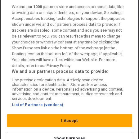
We and our
1008
partners store and access personal data, like
Kontakta oss
browsing data or unique identifiers, on your device. Selecting I
Accept enables tracking technologies to support the purposes
Kundtjänst
shown under we and our partners process data to provide. If
trackers are disabled, some content and ads you see may not
Sponsor: Rekatochklart
be as relevant to you. You can resurface this menu to change
your choices or withdraw consent at any time by clicking the
Annonsera på Fotbolldirekt
Show Purposes link on the bottom of the webpage [or the
floating icon on the bottom-left of the webpage, if applicable].
Redaktionell policy
Your choices will have effect within our Website. For more
details, refer to our Privacy Policy.
Personuppgiftspolicy
We and our partners process data to provide:
Use precise geolocation data. Actively scan device
Cookiepolicy
characteristics for identification. Store and/or access
information on a device. Personalised advertising and content,
Arkiv
advertising and content measurement, audience research and
services development.
List of Partners (vendors)
I Accept
Show Purposes