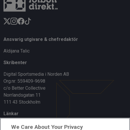
Ansvarig utgivare & chefredaktör
Aldijana Talic
Skribenter
Digital Sportsmedia i Norden AB
Org.nr: 559409-9698
c/o Better Collective
Norrlandsgatan 11
111 43 Stockholm
Länkar
Om oss
We Care About Your Privacy