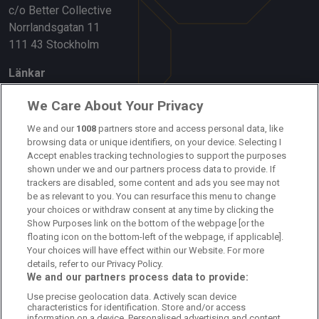
c/o Better Collective
Norrlandsgatan 11
111 43 Stockholm
Länkar
Om oss
We Care About Your Privacy
Kontakta oss
We and our
1008
partners store and access personal data, like
browsing data or unique identifiers, on your device. Selecting I
Accept enables tracking technologies to support the purposes
Kundtjänst
shown under we and our partners process data to provide. If
trackers are disabled, some content and ads you see may not
Sponsor: Rekatochklart
be as relevant to you. You can resurface this menu to change
your choices or withdraw consent at any time by clicking the
Annonsera på Fotbolldirekt
Show Purposes link on the bottom of the webpage [or the
floating icon on the bottom-left of the webpage, if applicable].
Redaktionell policy
Your choices will have effect within our Website. For more
details, refer to our Privacy Policy.
Personuppgiftspolicy
We and our partners process data to provide:
Use precise geolocation data. Actively scan device
Cookiepolicy
characteristics for identification. Store and/or access
information on a device. Personalised advertising and content,