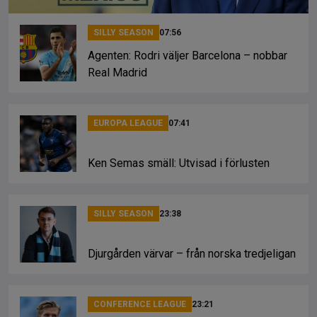
SILLY SEASON
07:56
Agenten: Rodri väljer Barcelona – nobbar
Real Madrid
EUROPA LEAGUE
07:41
Ken Semas smäll: Utvisad i förlusten
SILLY SEASON
23:38
Djurgården värvar – från norska tredjeligan
CONFERENCE LEAGUE
23:21