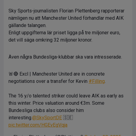
Sky Sports-journalisten Florian Plettenberg rapporterar
nämligen nu att Manchester United förhandlar med AIK
gällande talangen.
Enligt uppgifterna lär priset ligga på tre miljoner euro,
det vill säga omkring 32 miljoner kronor.
Även några Bundesliga-klubbar ska vara intresserade.
🚨🔴 Excl | Manchester United are in concrete
negotiations over a transfer for Kevin
#Filling
.
The 16 y/o talented striker could leave AIK as early as
this winter. Price valuation around €3m. Some
Bundesliga clubs also consider him
interesting.
@SkySportDE
🇸🇪
pic.twitter.com/HGEvEgVqja