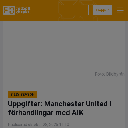
Hoppa
till
Prenumerera
Logga in
innehåll
Foto: Bildbyrån
SILLY SEASON
Uppgifter: Manchester United i
förhandlingar med AIK
Publicerad oktober 28, 2025 11:10