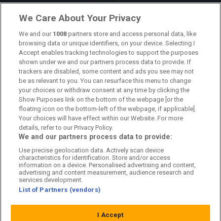
Länkar
We Care About Your Privacy
We and our
1008
partners store and access personal data, like
Om oss
browsing data or unique identifiers, on your device. Selecting I
Accept enables tracking technologies to support the purposes
Kontakta oss
shown under we and our partners process data to provide. If
trackers are disabled, some content and ads you see may not
Kundtjänst
be as relevant to you. You can resurface this menu to change
your choices or withdraw consent at any time by clicking the
Sponsor: Rekatochklart
Show Purposes link on the bottom of the webpage [or the
floating icon on the bottom-left of the webpage, if applicable].
Annonsera på Fotbolldirekt
Your choices will have effect within our Website. For more
details, refer to our Privacy Policy.
Redaktionell policy
We and our partners process data to provide:
Use precise geolocation data. Actively scan device
Personuppgiftspolicy
characteristics for identification. Store and/or access
information on a device. Personalised advertising and content,
Cookiepolicy
advertising and content measurement, audience research and
services development.
List of Partners (vendors)
Arkiv
I Accept