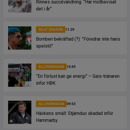
Rinnes succévändning: ”Har motbevisat
det i år”
SILLY SEASON
11:29
Bomben bekräftad (?): ”Föredrar inte hans
spelstil”
ALLSVENSKAN
10:49
”En förlust kan ge energi” – Gais-tränaren
inför HBK
ALLSVENSKAN
09:53
Häckens smäll: Stjärnduo skadad inför
Hammarby