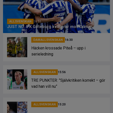
o
s
k
k
ALLSVENSKAN
16:51
JUST NU: IFK Göteborg kvitterar mot Kalmar
DAMALLSVENSKAN
16:30
Häcken krossade Piteå – upp i
serieledning
ALLSVENSKAN
15:56
TRE PUNKTER: ”Självkritiken korrekt – gör
vad han vill nu”
ALLSVENSKAN
15:20