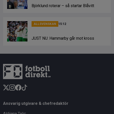
Björklund roterar – så startar Blåvitt
ALLSVENSKAN
15:12
JUST NU: Hammarby går mot kross
Ansvarig utgivare & chefredaktör
Aldijana Talic