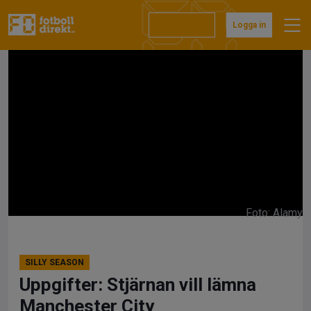
Hoppa
till
Prenumerera
Logga in
innehåll
Foto: Alamy
SILLY SEASON
Uppgifter: Stjärnan vill lämna
Manchester City