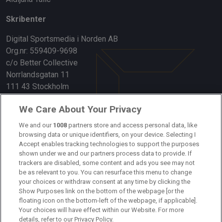
Skribenter
Digital Sportsmedia i Norden AB
Org.nr: 559409-9698
c/o Better Collective
Norrlandsgatan 11
111 43 Stockholm
Länkar
We Care About Your Privacy
We and our
1008
partners store and access personal data, like
Om oss
browsing data or unique identifiers, on your device. Selecting I
Accept enables tracking technologies to support the purposes
Kontakta oss
shown under we and our partners process data to provide. If
trackers are disabled, some content and ads you see may not
Kundtjänst
be as relevant to you. You can resurface this menu to change
your choices or withdraw consent at any time by clicking the
Sponsor: Rekatochklart
Show Purposes link on the bottom of the webpage [or the
floating icon on the bottom-left of the webpage, if applicable].
Annonsera på Fotbolldirekt
Your choices will have effect within our Website. For more
details, refer to our Privacy Policy.