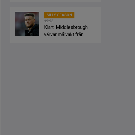
SILLY SEASON
12:23
Klart: Middlesbrough
värvar målvakt från
Manchester United