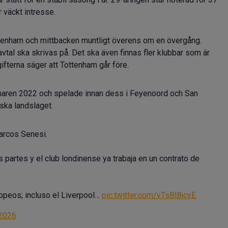
 väckt intresse.
tenham och mittbacken muntligt överens om en övergång.
t avtal ska skrivas på. Det ska även finnas fler klubbar som är
ifterna säger att Tottenham går före.
aren 2022 och spelade innan dess i Feyenoord och San
ska landslaget.
Marcos Senesi.
 partes y el club londinense ya trabaja en un contrato de
opeos; incluso el Liverpool…
pic.twitter.com/vTsBI8jcyE
 2026