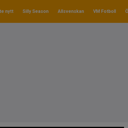
e nytt
Silly Season
Allsvenskan
VM Fotboll
Ö