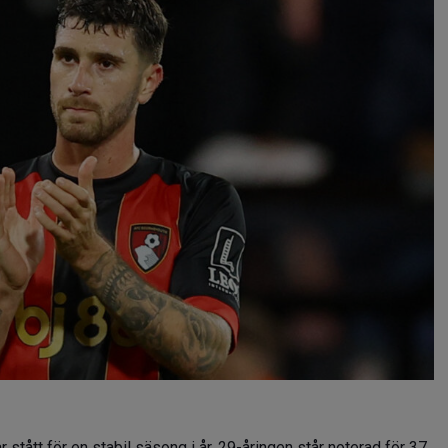
r stått för en stabil säsong i år. 29-åringen står noterad för 37