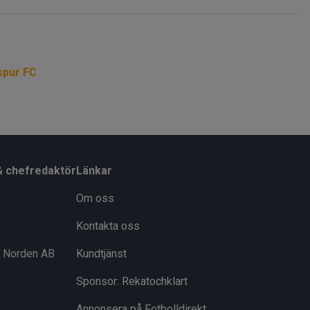
spur FC
& chefredaktör
Länkar
Om oss
Kontakta oss
i Norden AB
Kundtjänst
Sponsor: Rekatochklart
Annonsera på Fotbolldirekt