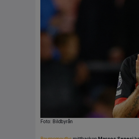
Foto: Bildbyrån
Bournemouths
mittbacken
Marcos Senesi
ha