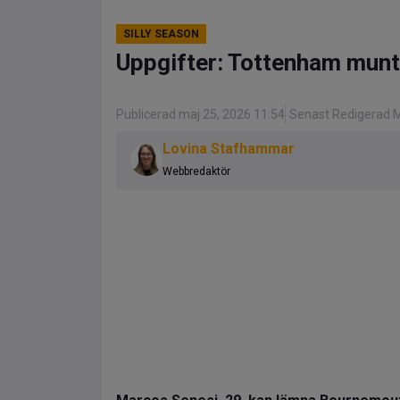
SILLY SEASON
Uppgifter: Tottenham munt
Publicerad maj 25, 2026 11:54
Senast Redigerad M
Lovina Stafhammar
Webbredaktör