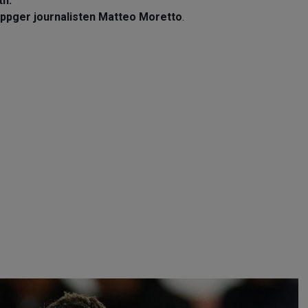
th.
 uppger journalisten Matteo Moretto
.