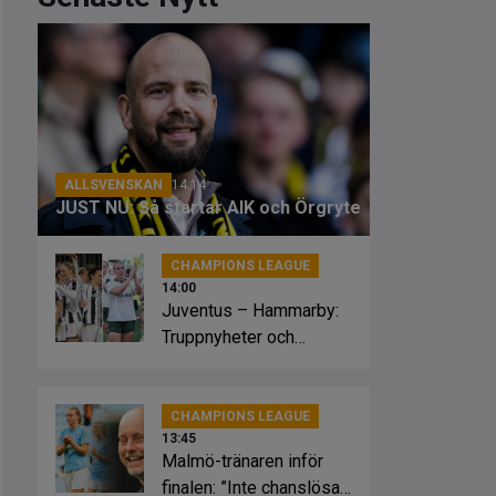
ALLSVENSKAN
14:14
JUST NU: Så startar AIK och Örgryte
CHAMPIONS LEAGUE
14:00
Juventus – Hammarby:
Truppnyheter och
förväntade startelvor
CHAMPIONS LEAGUE
13:45
Malmö-tränaren inför
finalen: ”Inte chanslösa