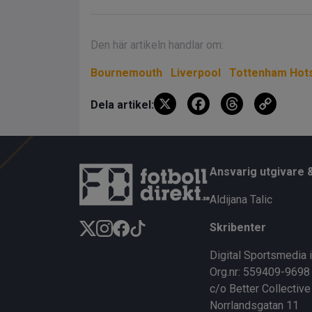
Den här artikeln handlar om:
Bournemouth
Liverpool
Tottenham Hot
X
F
T
C
Dela artikel:
a
hr
o
ce
e
py
b
a
Li
Ansvarig utgivare 
o
d
n
Aldijana Talic
o
s
k
Skribenter
k
Digital Sportsmedia 
Org.nr: 559409-9698
c/o Better Collective
Norrlandsgatan 11