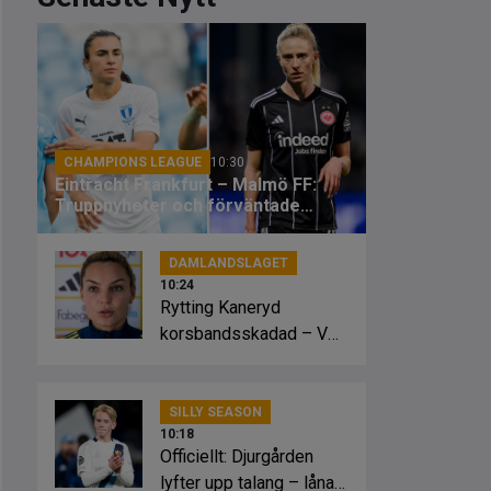
CHAMPIONS LEAGUE
10:30
Eintracht Frankfurt – Malmö FF:
Truppnyheter och förväntade
startelvor
DAMLANDSLAGET
10:24
Rytting Kaneryd
korsbandsskadad – VM
i fara
SILLY SEASON
10:18
Officiellt: Djurgården
lyfter upp talang – lånas