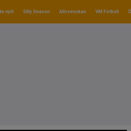
e nytt
Silly Season
Allsvenskan
VM Fotboll
Ö