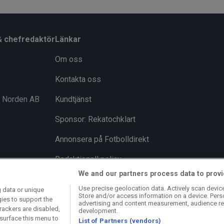
& chefredaktör
Länkar
Om oss
Kontakta oss
i Norden AB
Kundtjänst
Sponsor: Rekatochklart
Annonsera på Fotbolldirekt
Redaktionell policy
We and our partners process data to provi
Personuppgiftspolicy
Use precise geolocation data. Actively scan device 
 data or unique
Store and/or access information on a device. Pers
Cookiepolicy
gies to support the
advertising and content measurement, audience re
rackers are disabled,
development.
Arkiv
surface this menu to
List of Partners (vendors)