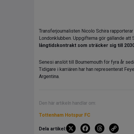
Transferjournalisten Nicolo Schira rapporterar a
Londonklubben. Uppgifterna gör gällande att
långtidskontrakt som sträcker sig till 2030
Senesi anslöt till Bournemouth för fyra år se
Tidigare i karriären har han representerat 
Argentina.
Den här artikeln handlar om:
Tottenham Hotspur FC
X
F
T
C
Dela artikel: