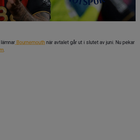
 lämnar
Bournemouth
när avtalet går ut i slutet av juni. Nu pekar
am
.