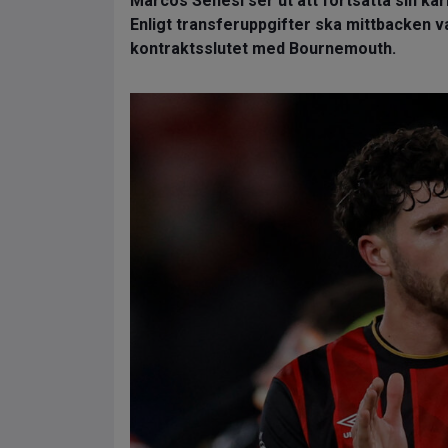
Marcos Senesi ser ut att fortsätta sin kar
Enligt transferuppgifter ska mittbacken
kontraktsslutet med Bournemouth.