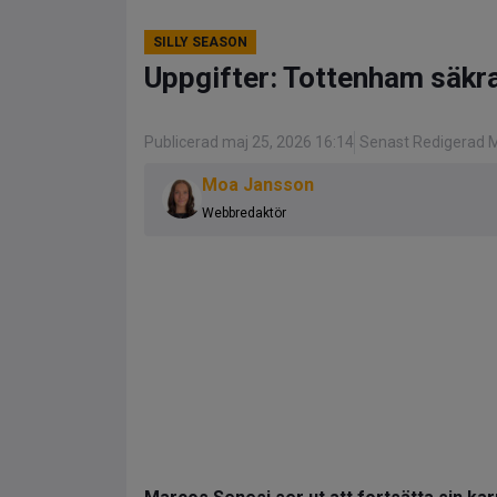
SILLY SEASON
Uppgifter: Tottenham säkr
Publicerad maj 25, 2026 16:14
Senast Redigerad M
Moa Jansson
Webbredaktör