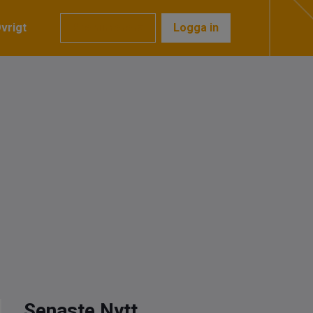
vrigt
Prenumerera
Logga in
Senaste Nytt