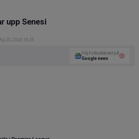
ar upp Senesi
aj 25, 2026 16:25
Följ Fotbolldirekt på
Google news