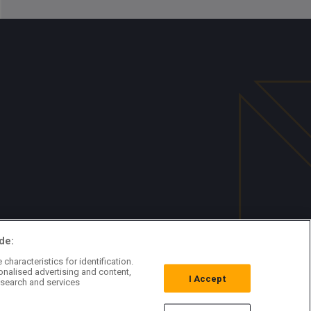
de:
characteristics for identification.
onalised advertising and content,
I Accept
search and services