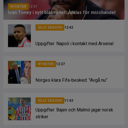
NYHETER
12:57
Ivan Toney i nytt blåsväder: Åtalas för misshandel
SILLY SEASON
12:42
Uppgifter: Napoli i kontakt med Arsenal
NYHETER
12:27
Norges klara Fifa-besked: ”Avgå nu”
SILLY SEASON
11:43
Uppgifter: Bajen och Malmö jagar norsk
striker