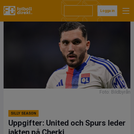
Hoppa
till
Prenumerera
Logga in
innehåll
Foto: Bildbyrån
SILLY SEASON
Uppgifter: United och Spurs leder
jakten på Cherki