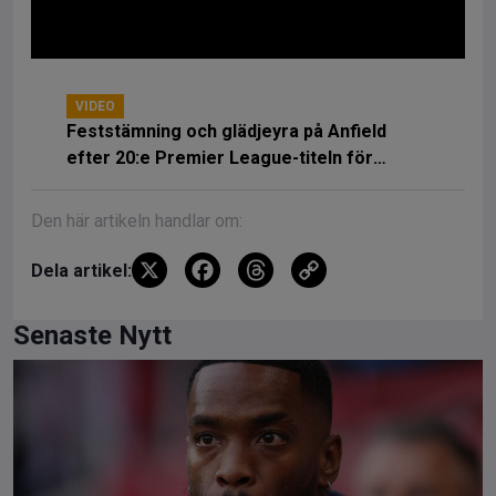
VIDEO
Feststämning och glädjeyra på Anfield
efter 20:e Premier League-titeln för
Liverpool
Den här artikeln handlar om:
X
F
T
C
Dela artikel:
a
hr
o
ce
e
py
Senaste Nytt
b
a
Li
o
d
n
o
s
k
k