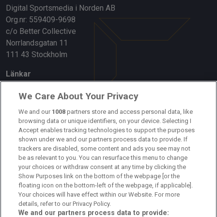
Digital Sportsmedia i Norden AB
Org.nr: 559409-9698
c/o Better Collective
Norrlandsgatan 11
111 43 Stockholm
Länkar
Om oss
We Care About Your Privacy
We and our
1008
partners store and access personal data, like
Kontakta oss
browsing data or unique identifiers, on your device. Selecting I
Accept enables tracking technologies to support the purposes
Kundtjänst
shown under we and our partners process data to provide. If
trackers are disabled, some content and ads you see may not
Sponsor: Rekatochklart
be as relevant to you. You can resurface this menu to change
your choices or withdraw consent at any time by clicking the
Annonsera på Fotbolldirekt
Show Purposes link on the bottom of the webpage [or the
floating icon on the bottom-left of the webpage, if applicable].
Redaktionell policy
Your choices will have effect within our Website. For more
details, refer to our Privacy Policy.
Personuppgiftspolicy
We and our partners process data to provide: