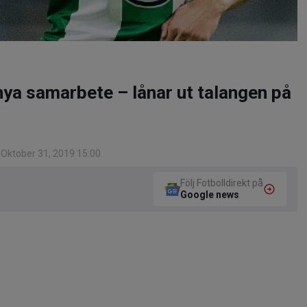
nya samarbete – lånar ut talangen på
Oktober 31, 2019 15:00
Följ Fotbolldirekt på
Google news