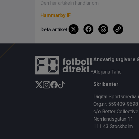
Den här artikeln handlar om:
Hammarby IF
X
F
T
C
Dela artikel:
a
hr
o
ce
e
py
b
a
Li
Ansvarig utgivare 
o
d
n
Aldijana Talic
o
s
k
Skribenter
k
Digital Sportsmedia 
Org.nr: 559409-9698
c/o Better Collective
Norrlandsgatan 11
111 43 Stockholm