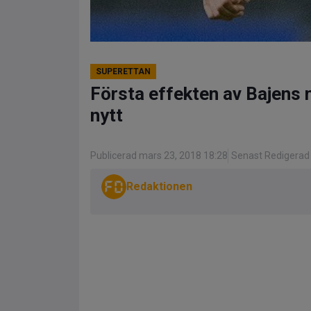
SUPERETTAN
Första effekten av Bajens 
nytt
Publicerad mars 23, 2018 18:28
Senast Redigerad 
Redaktionen