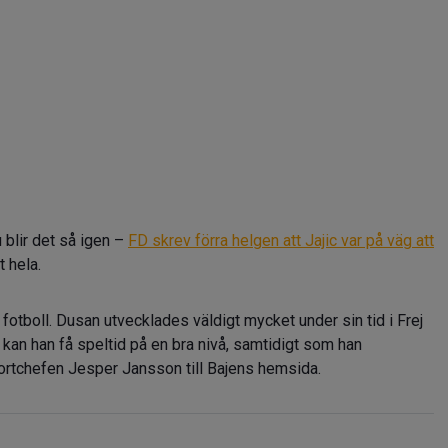
 blir det så igen –
FD skrev förra helgen att Jajic var på väg att
t hela.
k fotboll. Dusan utvecklades väldigt mycket under sin tid i Frej
 kan han få speltid på en bra nivå, samtidigt som han
ortchefen Jesper Jansson till Bajens hemsida.