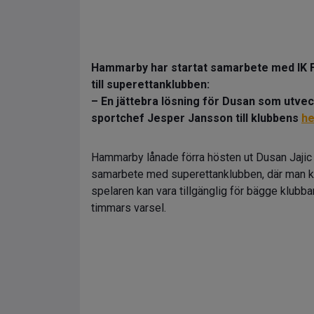
Hammarby har startat samarbete med IK Fre
till superettanklubben:
– En jättebra lösning för Dusan som utvec
sportchef Jesper Jansson till klubbens
h
Hammarby lånade förra hösten ut Dusan Jajic ti
samarbete med superettanklubben, där man kan
spelaren kan vara tillgänglig för bägge klubba
timmars varsel.