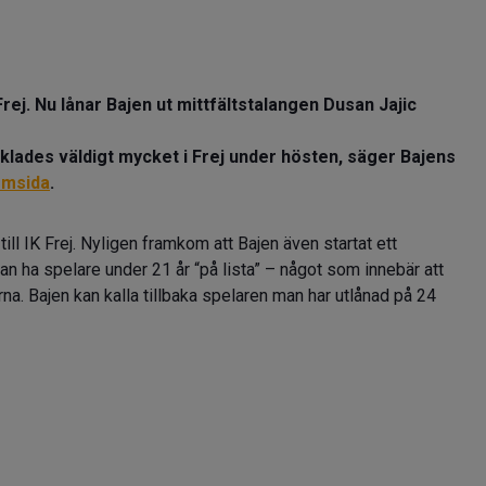
j. Nu lånar Bajen ut mittfältstalangen Dusan Jajic
klades väldigt mycket i Frej under hösten, säger Bajens
emsida
.
ll IK Frej. Nyligen framkom att Bajen även startat ett
 ha spelare under 21 år “på lista” – något som innebär att
rna. Bajen kan kalla tillbaka spelaren man har utlånad på 24