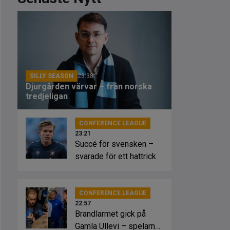
SILLY SEASON
23:38
Djurgården värvar – från norska
tredjeligan
CONFERENCE LEAGUE
23:21
Succé för svensken –
svarade för ett hattrick
CONFERENCE LEAGUE
22:57
Brandlarmet gick på
Gamla Ullevi – spelarna