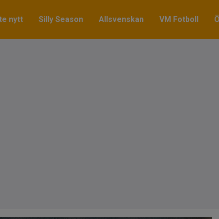
e nytt
Silly Season
Allsvenskan
VM Fotboll
Ö