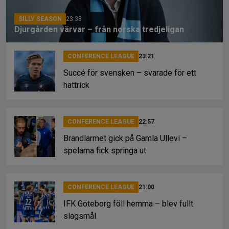
k
SILLY SEASON
23:38
Djurgården värvar – från norska tredjeligan
CONFERENCE LEAGUE
23:21
Succé för svensken – svarade för ett
hattrick
CONFERENCE LEAGUE
22:57
Brandlarmet gick på Gamla Ullevi –
spelarna fick springa ut
CONFERENCE LEAGUE
21:00
IFK Göteborg föll hemma – blev fullt
slagsmål