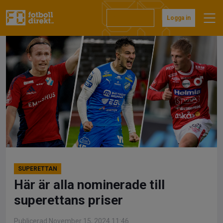
Hoppa
till
Prenumerera
Logga in
innehåll
SUPERETTAN
Här är alla nominerade till
superettans priser
Publicerad November 15, 2024 11:46