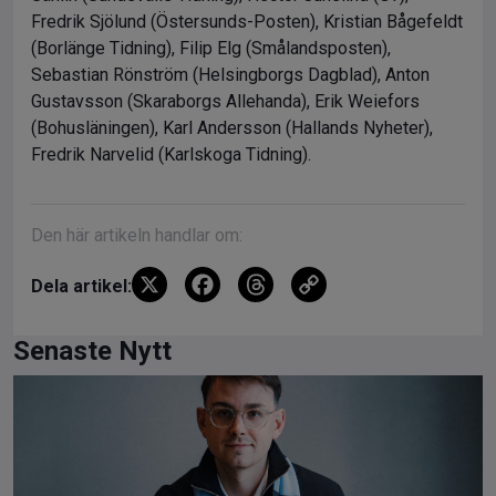
Fredrik Sjölund (Östersunds-Posten), Kristian Bågefeldt
(Borlänge Tidning), Filip Elg (Smålandsposten),
Sebastian Rönström (Helsingborgs Dagblad), Anton
Gustavsson (Skaraborgs Allehanda), Erik Weiefors
(Bohusläningen), Karl Andersson (Hallands Nyheter),
Fredrik Narvelid (Karlskoga Tidning).
Den här artikeln handlar om:
X
F
T
C
Dela artikel:
a
hr
o
ce
e
py
Senaste Nytt
b
a
Li
o
d
n
o
s
k