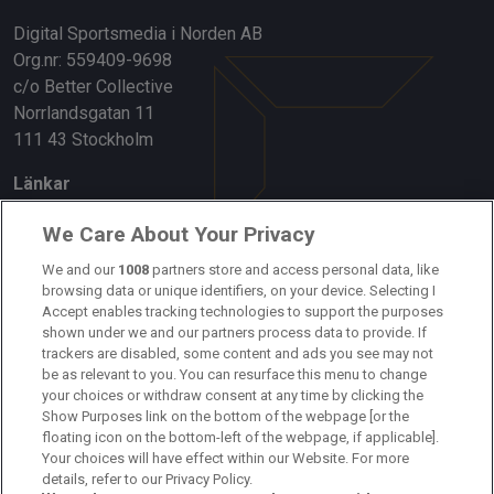
Digital Sportsmedia i Norden AB
Org.nr: 559409-9698
c/o Better Collective
Norrlandsgatan 11
111 43 Stockholm
Länkar
Om oss
We Care About Your Privacy
Kontakta oss
We and our
1008
partners store and access personal data, like
browsing data or unique identifiers, on your device. Selecting I
Accept enables tracking technologies to support the purposes
Kundtjänst
shown under we and our partners process data to provide. If
trackers are disabled, some content and ads you see may not
Sponsor: Rekatochklart
be as relevant to you. You can resurface this menu to change
your choices or withdraw consent at any time by clicking the
Annonsera på Fotbolldirekt
Show Purposes link on the bottom of the webpage [or the
floating icon on the bottom-left of the webpage, if applicable].
Redaktionell policy
Your choices will have effect within our Website. For more
details, refer to our Privacy Policy.
Personuppgiftspolicy