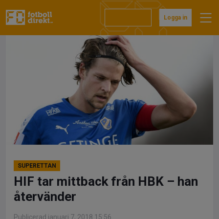
Hoppa
till
Prenumerera
Logga in
innehåll
SUPERETTAN
HIF tar mittback från HBK – han
återvänder
Publicerad januari 7, 2018 15:56