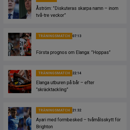
Åström: ”Diskuteras skarpa namn – inom
två-tre veckor”
TRÄNINGSMATCH
07:13
Första prognos om Elanga: ”Hoppas”
TRÄNINGSMATCH
22:14
Elanga utburen på bår – efter
”skräcktackling”
TRÄNINGSMATCH
21:32
Ayari med formbesked – tvåmålsskytt för
Brighton