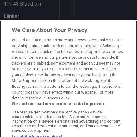
111 43 Stockholm
Länkar
Om oss
We Care About Your Privacy
Kontakta oss
We and our
1008
partners store and access personal data, like
browsing data or unique identifiers, on your device. Selecting I
Accept enables tracking technologies to support the purposes
Kundtjänst
shown under we and our partners process data to provide. If
trackers are disabled, some content and ads you see may not
Sponsor: Rekatochklart
be as relevant to you. You can resurface this menu to change
your choices or withdraw consent at any time by clicking the
Annonsera på Fotbolldirekt
Show Purposes link on the bottom of the webpage [or the
floating icon on the bottom-left of the webpage, if applicable].
Redaktionell policy
Your choices will have effect within our Website. For more
details, refer to our Privacy Policy.
Personuppgiftspolicy
We and our partners process data to provide:
Use precise geolocation data. Actively scan device
Cookiepolicy
characteristics for identification. Store and/or access
information on a device. Personalised advertising and content,
Arkiv
advertising and content measurement, audience research and
services development.
List of Partners (vendors)