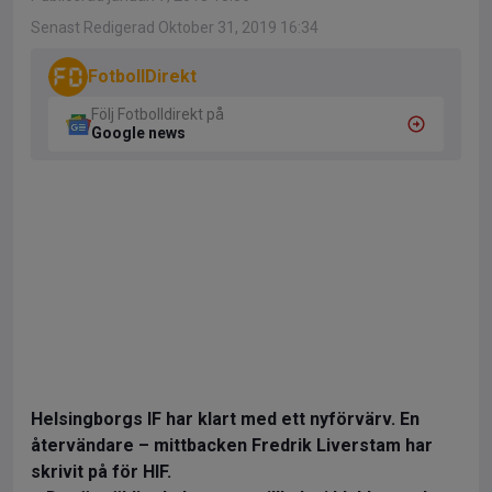
Senast Redigerad Oktober 31, 2019 16:34
FotbollDirekt
Följ Fotbolldirekt på
Google news
Helsingborgs IF har klart med ett nyförvärv. En
återvändare – mittbacken Fredrik Liverstam har
skrivit på för HIF.