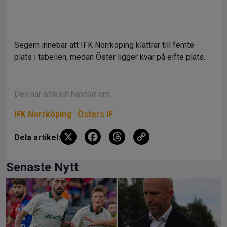
Segern innebär att IFK Norrköping klättrar till femte
plats i tabellen, medan Öster ligger kvar på elfte plats.
Den här artikeln handlar om:
IFK Norrköping
Östers IF
X
F
T
C
Dela artikel:
a
hr
o
ce
e
py
Senaste Nytt
b
a
Li
o
d
n
o
s
k