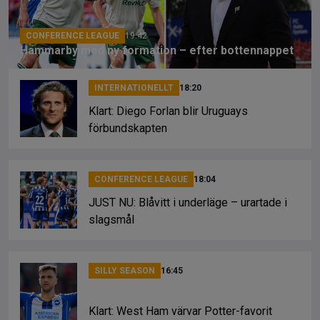
k
CONFERENCE LEAGUE
19:42
Hammarby med ny formation – efter bottennappet
INTERNATIONELLT
18:20
Klart: Diego Forlan blir Uruguays
förbundskapten
CONFERENCE LEAGUE
18:04
JUST NU: Blåvitt i underläge – urartade i
slagsmål
SILLY SEASON
16:45
Klart: West Ham värvar Potter-favorit