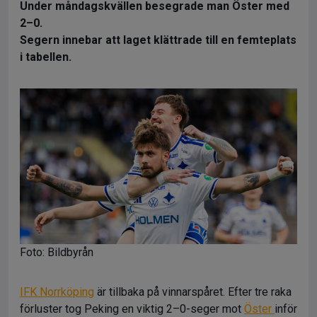
Under måndagskvällen besegrade man Öster med
2–0.
Segern innebar att laget klättrade till en femteplats
i tabellen.
Foto: Bildbyrån
IFK Norrköping
är tillbaka på vinnarspåret. Efter tre raka
förluster tog Peking en viktig 2–0-seger mot
Öster
inför