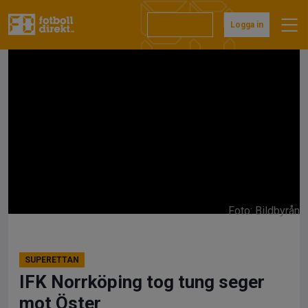
Hoppa
till
Prenumerera
Logga in
innehåll
Foto: Bildbyrån
SUPERETTAN
IFK Norrköping tog tung seger
mot Öster