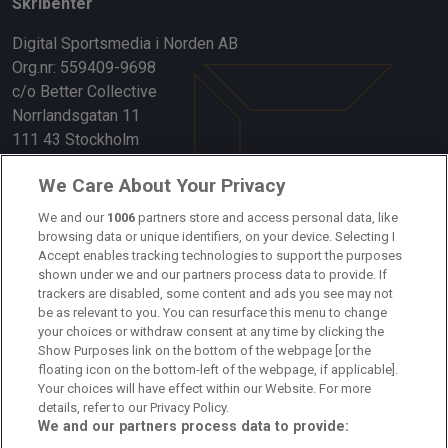
Skribenter
Digital Sportsmedia i Norden AB
Org.nr: 559409-9698
c/o Better Collective
Norrlandsgatan 11
111 43 Stockholm
Länkar
We Care About Your Privacy
Om oss
We and our
1006
partners store and access personal data, like
browsing data or unique identifiers, on your device. Selecting I
Accept enables tracking technologies to support the purposes
Kontakta oss
shown under we and our partners process data to provide. If
trackers are disabled, some content and ads you see may not
Kundtjänst
be as relevant to you. You can resurface this menu to change
your choices or withdraw consent at any time by clicking the
Sponsor: Rekatochklart
Show Purposes link on the bottom of the webpage [or the
floating icon on the bottom-left of the webpage, if applicable].
Annonsera på Fotbolldirekt
Your choices will have effect within our Website. For more
details, refer to our Privacy Policy.
Redaktionell policy
We and our partners process data to provide: