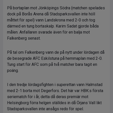
På bortaplan mot Jönköpings Södra (matchen spelades
dock på Borås Arena då Stadsparksvallen inte höll
måttet för spel) vann Landskrona med 2-0 och tog
därmed en tung bortaskalp. Karim Sadat gjorde båda
målen. Anfallaren svarade även för en balja mot
Falkenberg senast.
På tal om Falkenberg vann de på nytt under lördagen då
de besegrade AFC Eskilstuna på hemmaplan med 2-0.
Tung start för AFC som på två matcher bara tagit en
poäng.
I den tredje lördagsfighten i superettan vann Halmstad
med 2-1 borta mot Degerfors. Det här var HBK:s första
seriematch för i år, detta då deras premiär mot
Helsingborg förra helgen ställdes in då Örjans Vall likt
Stadsparksvallen inte ansågs redo för spel.