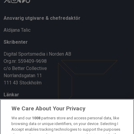
Ansvarig utgivare & chefredaktör
Aldijana Talic
Skribenter
Digital Sportsmedia i Norden AB
Org.nr: 559409-9698
c/o Better Collective
Norrlandsgatan 11
111 43 Stockholm
Länkar
Om oss
We Care About Your Privacy
Kontakta oss
We and our
1008
partners store and access personal data, like
browsing data or unique identifiers, on your device. Selecting I
Accept enables tracking technologies to support the purposes
Kundtjänst