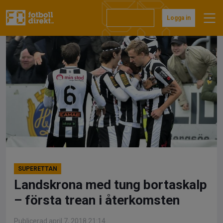
Hoppa
till
Prenumerera
Logga in
innehåll
SUPERETTAN
Landskrona med tung bortaskalp
– första trean i återkomsten
Publicerad april 7, 2018 21:14