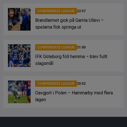
CONFERENCE LEAGUE
22:57
Brandlarmet gick på Gamla Ullevi –
spelarna fick springa ut
CONFERENCE LEAGUE
21:00
IFK Göteborg föll hemma – blev fullt
slagsmål
CONFERENCE LEAGUE
20:52
Oavgjort i Polen – Hammarby med flera
lägen