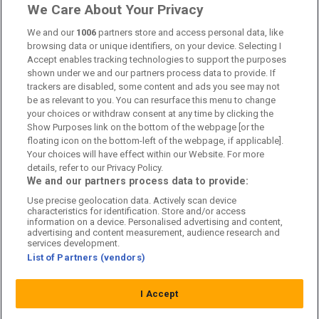
Om oss
We Care About Your Privacy
We and our
1006
partners store and access personal data, like
Kontakta oss
browsing data or unique identifiers, on your device. Selecting I
Accept enables tracking technologies to support the purposes
Kundtjänst
shown under we and our partners process data to provide. If
trackers are disabled, some content and ads you see may not
Sponsor: Rekatochklart
be as relevant to you. You can resurface this menu to change
your choices or withdraw consent at any time by clicking the
Annonsera på Fotbolldirekt
Show Purposes link on the bottom of the webpage [or the
floating icon on the bottom-left of the webpage, if applicable].
Redaktionell policy
Your choices will have effect within our Website. For more
details, refer to our Privacy Policy.
Personuppgiftspolicy
We and our partners process data to provide:
Use precise geolocation data. Actively scan device
Cookiepolicy
characteristics for identification. Store and/or access
information on a device. Personalised advertising and content,
Arkiv
advertising and content measurement, audience research and
services development.
List of Partners (vendors)
I Accept