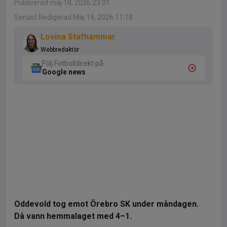
Publicerad maj 18, 2026 23:01
Senast Redigerad Maj 19, 2026 11:18
Lovina Stafhammar
Webbredaktör
Följ Fotbolldirekt på
Google news
Oddevold tog emot Örebro SK under måndagen.
Då vann hemmalaget med 4–1.